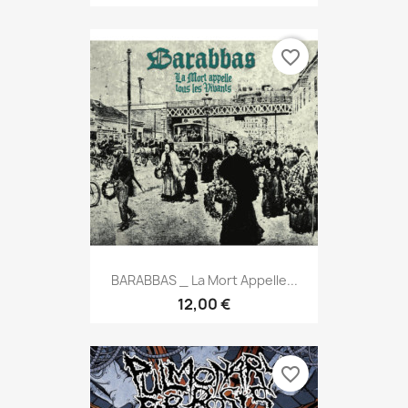
favorite_border
BARABBAS _ La Mort Appelle...
12,00 €
favorite_border