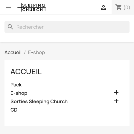
shopping_cart


(0)
search
Accueil
E-shop
ACCUEIL
Pack

E-shop

Sorties Sleeping Church
CD