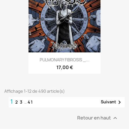
PULMONARY FIBROSIS _...
17,00 €
Affichage 1-12 de 490 article(s)
1

Suivant
2
3
…
41
Retour en haut
