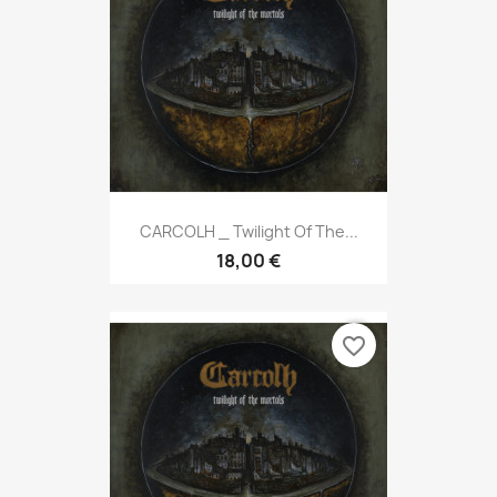
CARCOLH _ Twilight Of The...
18,00 €
favorite_border