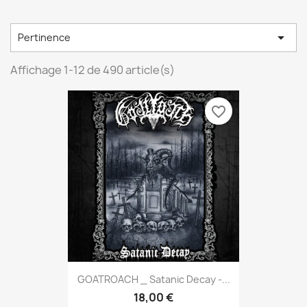

Pertinence
Affichage 1-12 de 490 article(s)
favorite_border
GOATROACH _ Satanic Decay -...
18,00 €