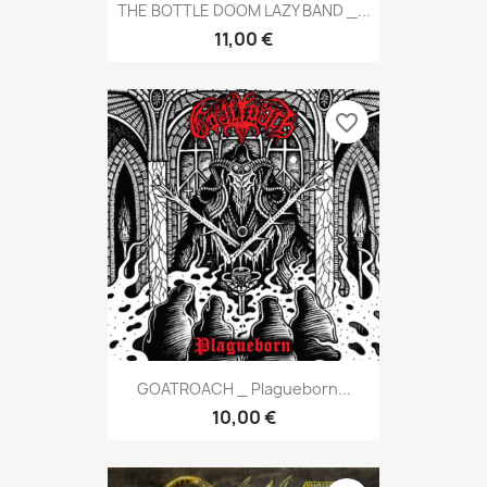
THE BOTTLE DOOM LAZY BAND _...
11,00 €
favorite_border
GOATROACH _ Plagueborn...
10,00 €