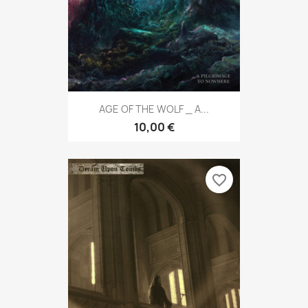
AGE OF THE WOLF _ A...
10,00 €
favorite_border