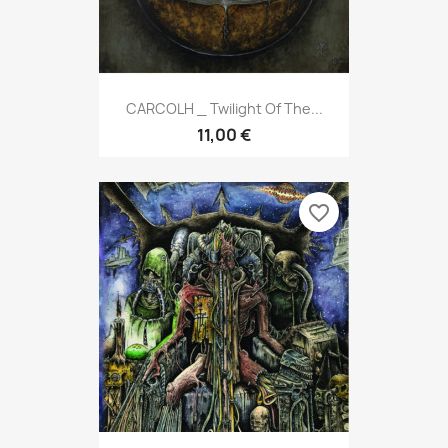
CARCOLH _ Twilight Of The...
11,00 €
favorite_border