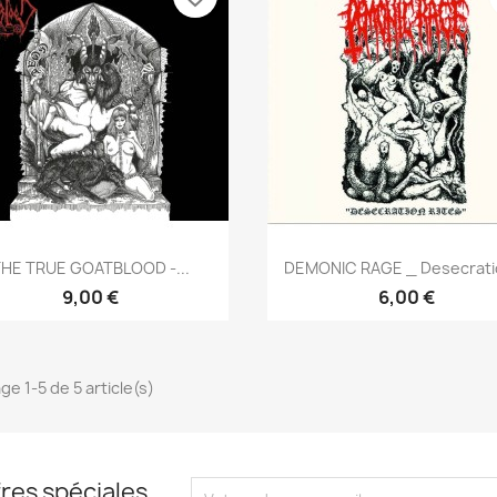
Aperçu rapide
Aperçu rapide


HE TRUE GOATBLOOD -...
DEMONIC RAGE _ Desecratio
9,00 €
6,00 €
ge 1-5 de 5 article(s)
res spéciales