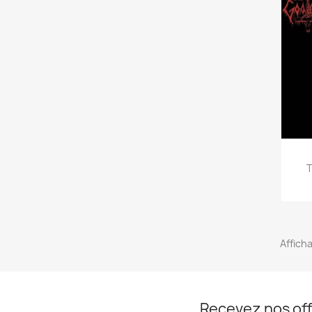
T
Afficha
Recevez nos off