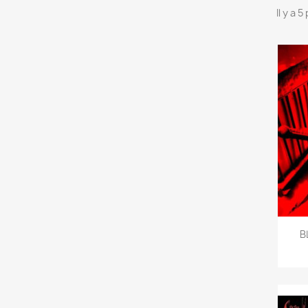
Il y a 
B