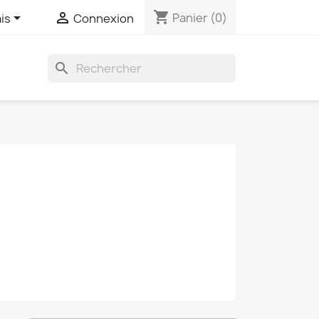
shopping_cart


Panier
(0)
is
Connexion
search