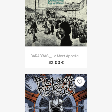
BARABBAS _ La Mort Appelle...
32,00 €
favorite_border