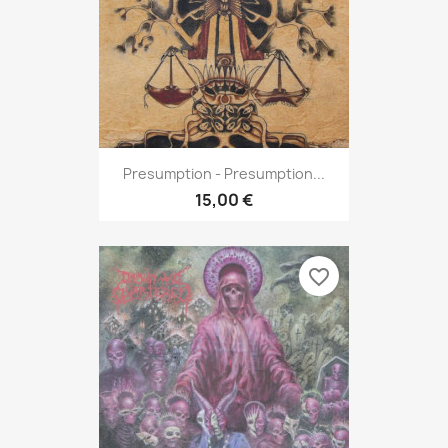
Presumption - Presumption...
15,00 €
favorite_border