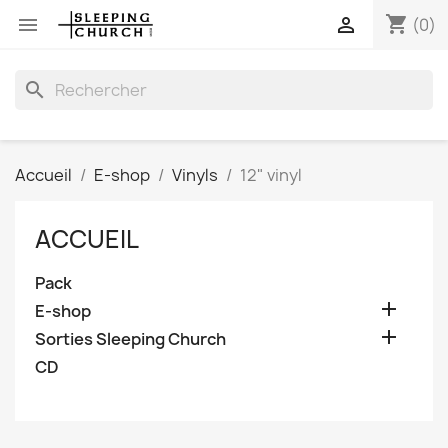
shopping_cart


(0)
search
Accueil
E-shop
Vinyls
12" vinyl
ACCUEIL
Pack

E-shop

Sorties Sleeping Church
CD