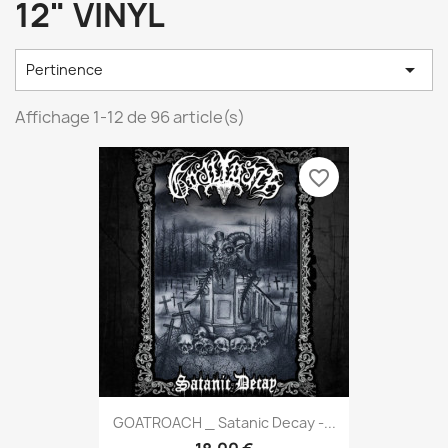
12" VINYL

Pertinence
Affichage 1-12 de 96 article(s)
favorite_border
GOATROACH _ Satanic Decay -...