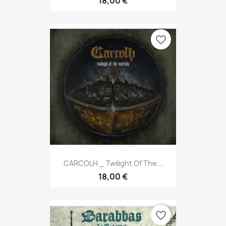
18,00 €
favorite_border
CARCOLH _ Twilight Of The...
18,00 €
favorite_border