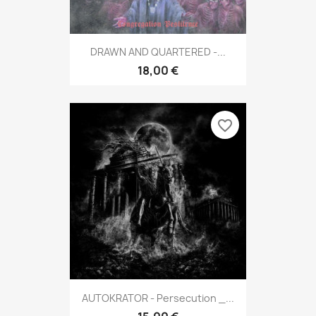
DRAWN AND QUARTERED -...
18,00 €
favorite_border
AUTOKRATOR - Persecution _...