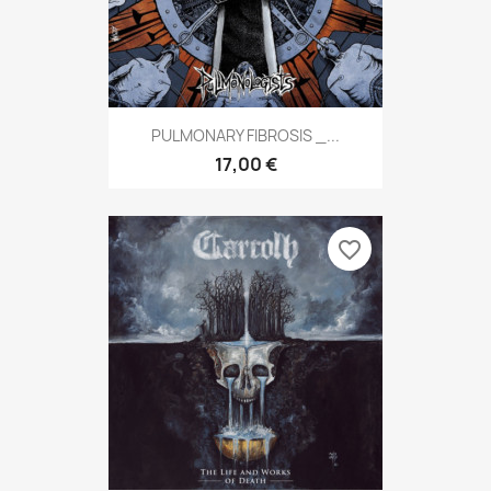
PULMONARY FIBROSIS _...
17,00 €
favorite_border