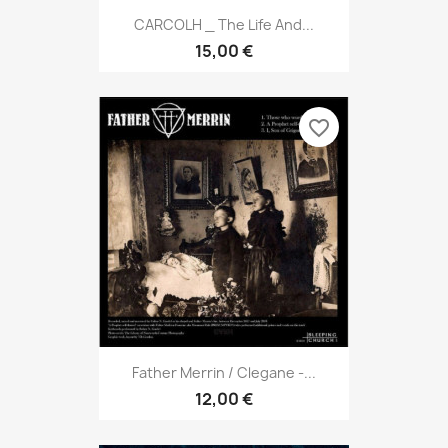
CARCOLH _ The Life And...
15,00 €
favorite_border
Father Merrin / Clegane -...
12,00 €