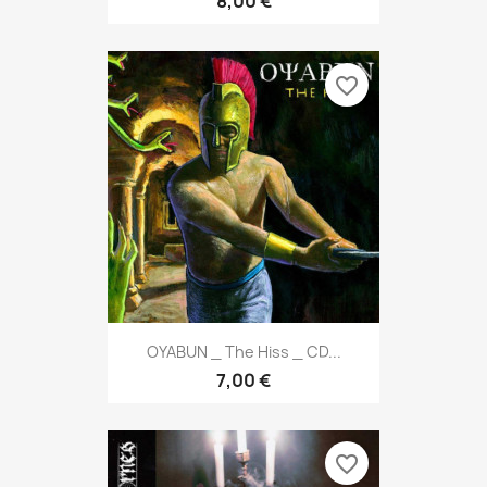
8,00 €
favorite_border
OYABUN _ The Hiss _ CD...
7,00 €
favorite_border