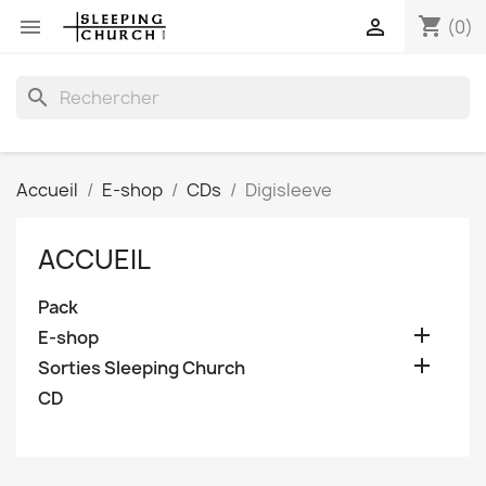
shopping_cart


(0)
search
Accueil
E-shop
CDs
Digisleeve
ACCUEIL
Pack

E-shop

Sorties Sleeping Church
CD