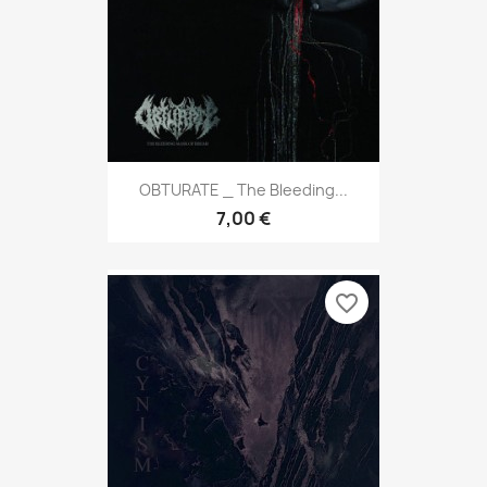
OBTURATE _ The Bleeding...
7,00 €
favorite_border