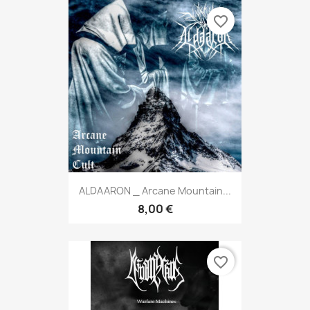
favorite_border
ALDAARON _ Arcane Mountain...
8,00 €
favorite_border