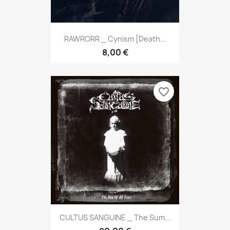
RAWRORR _ Cynism [Death...
8,00 €
favorite_border
CULTUS SANGUINE _ The Sum...