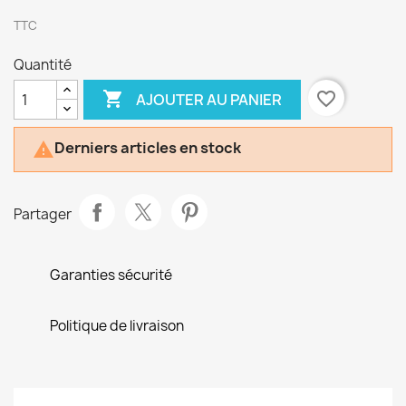
TTC
Quantité

favorite_border
AJOUTER AU PANIER
Derniers articles en stock

Partager
Garanties sécurité
Politique de livraison