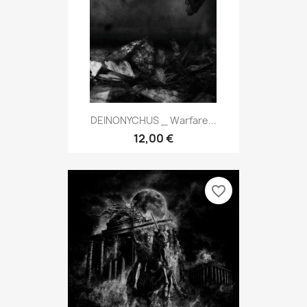
DEINONYCHUS _ Warfare...
12,00 €
favorite_border