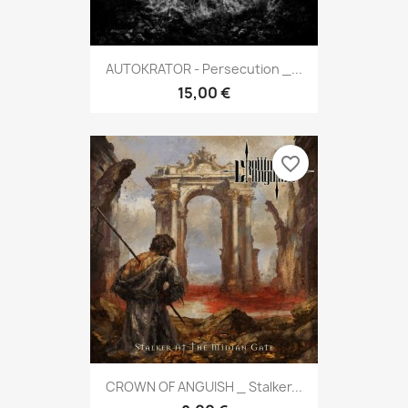
AUTOKRATOR - Persecution _...
15,00 €
favorite_border
CROWN OF ANGUISH _ Stalker...