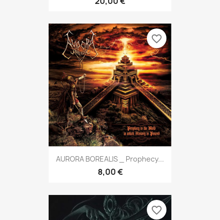
20,00 €
favorite_border
AURORA BOREALIS _ Prophecy...
8,00 €
favorite_border