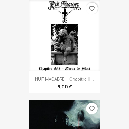
favorite_border
NUIT MACABRE _ Chapitre III...
8,00 €
favorite_border