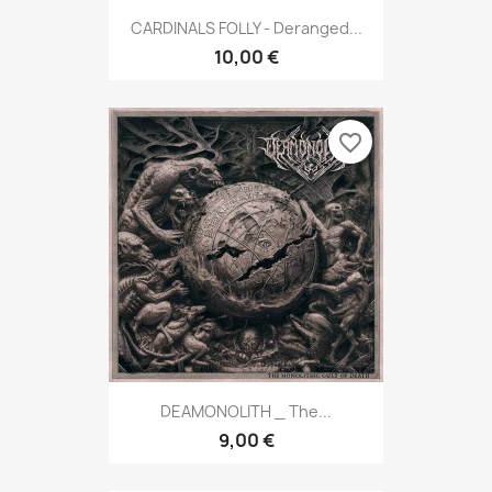
CARDINALS FOLLY - Deranged...
10,00 €
favorite_border
DEAMONOLITH _ The...
9,00 €