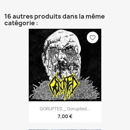
16 autres produits dans la même
catégorie :
favorite_border
GORUPTED _ Gorupted...
7,00 €