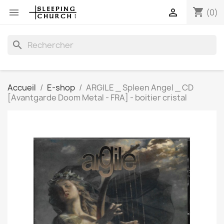
shopping_cart


(0)
search
Accueil
E-shop
ARGILE _ Spleen Angel _ CD
[Avantgarde Doom Metal - FRA] - boitier cristal