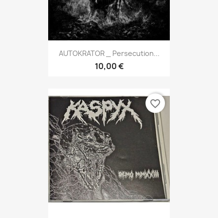
AUTOKRATOR _ Persecution...
10,00 €
favorite_border