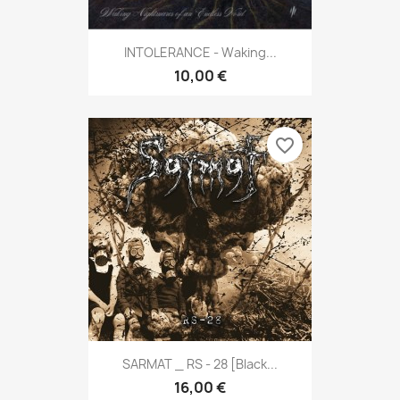
INTOLERANCE - Waking...
10,00 €
favorite_border
SARMAT _ RS - 28 [Black...
16,00 €