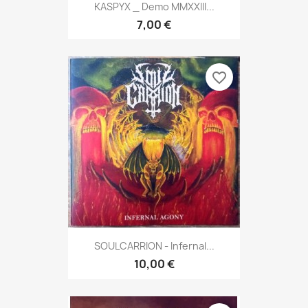
KASPYX _ Demo MMXXIII...
7,00 €
favorite_border
SOULCARRION - Infernal...
10,00 €