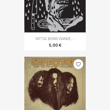
YATTAÏ, BORIS VIANDE,...
5,00 €
favorite_border