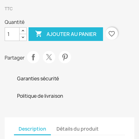
TTC
Quantité

favorite_border
AJOUTER AU PANIER
Partager
Garanties sécurité
Politique de livraison
Description
Détails du produit