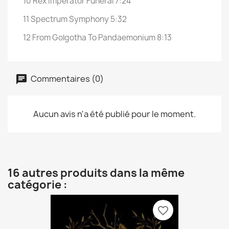
10
Rex Imperator Funeral
7:24
11
Spectrum Symphony
5:32
12
From Golgotha To Pandaemonium
8:13
Commentaires (0)
Aucun avis n'a été publié pour le moment.
16 autres produits dans la même
catégorie :
favorite_border