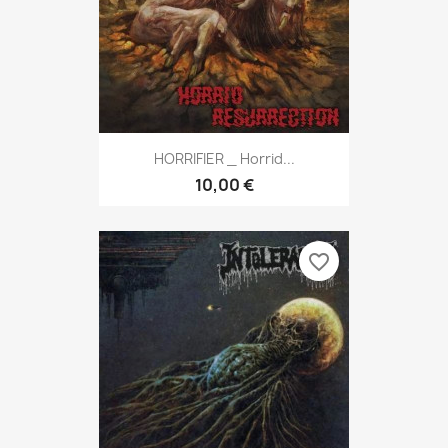
HORRIFIER _ Horrid...
10,00 €
favorite_border