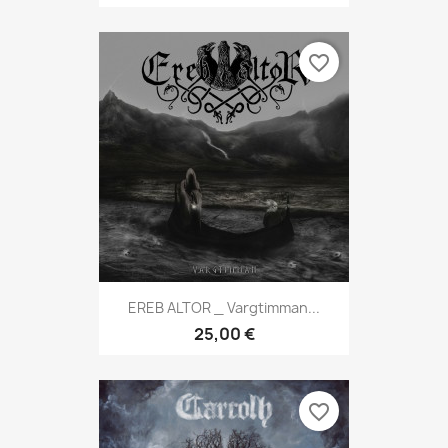
favorite_border
EREB ALTOR _ Vargtimman...
25,00 €
favorite_border