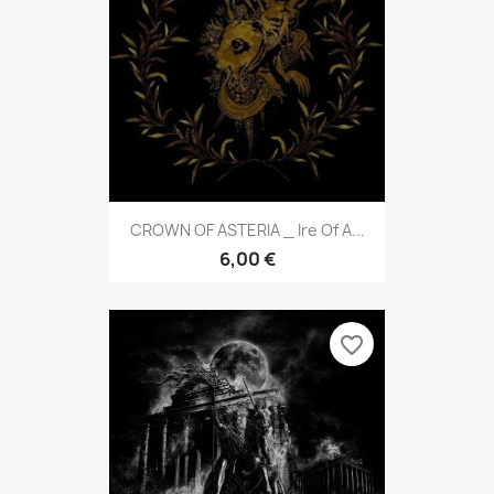
CROWN OF ASTERIA _ Ire Of A...
6,00 €
favorite_border