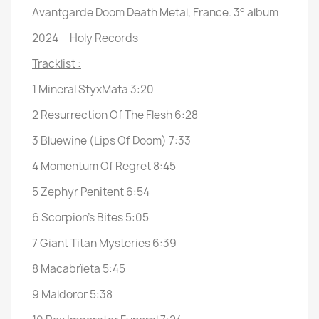
Avantgarde Doom Death Metal, France. 3° album
2024 _ Holy Records
Tracklist :
1
Mineral StyxMata
3:20
2
Resurrection Of The Flesh
6:28
3
Bluewine (Lips Of Doom)
7:33
4
Momentum Of Regret
8:45
5
Zephyr Penitent
6:54
6
Scorpion's Bites
5:05
7
Giant Titan Mysteries
6:39
8
Macabrïeta
5:45
9
Maldoror
5:38