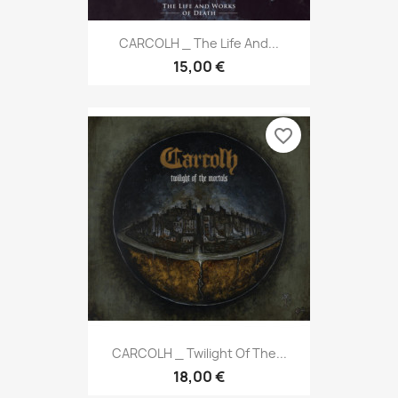
CARCOLH _ The Life And...
15,00 €
favorite_border
CARCOLH _ Twilight Of The...
18,00 €