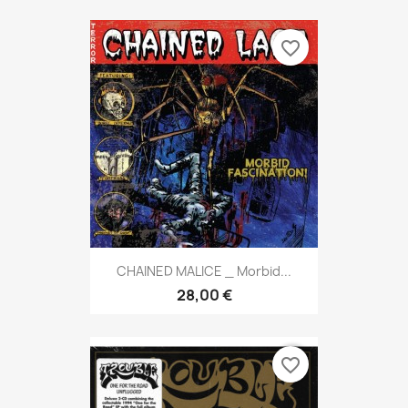
favorite_border
CHAINED MALICE _ Morbid...
28,00 €
favorite_border