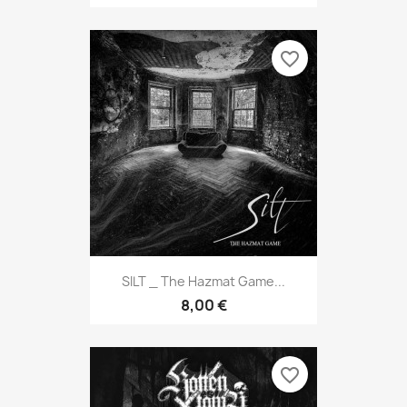
favorite_border
SILT _ The Hazmat Game...
8,00 €
favorite_border