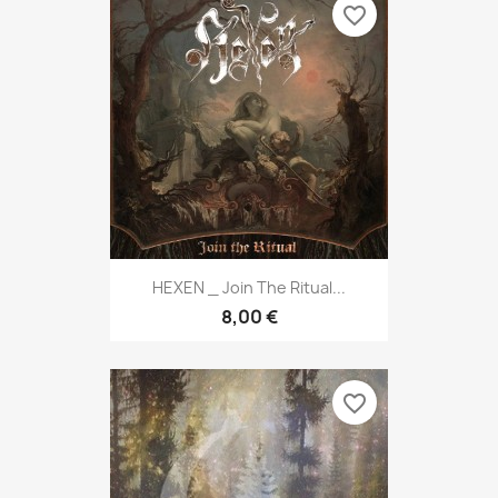
favorite_border
HEXEN _ Join The Ritual...
8,00 €
favorite_border