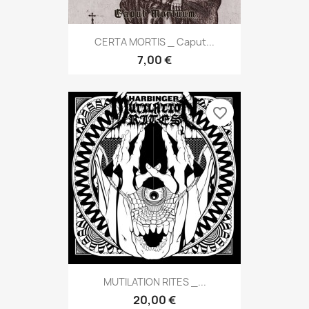
CERTA MORTIS _ Caput...
7,00 €
favorite_border
MUTILATION RITES _...
20,00 €