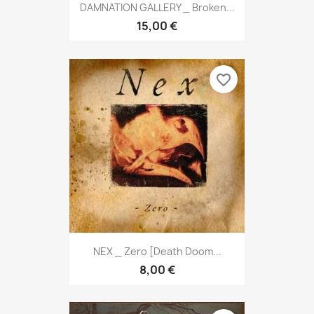
DAMNATION GALLERY _ Broken...
15,00 €
favorite_border
NEX _ Zero [Death Doom...
8,00 €