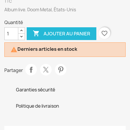
TTC
Album live. Doom Metal, États-Unis
Quantité

favorite_border
AJOUTER AU PANIER
Derniers articles en stock

Partager
Garanties sécurité
Politique de livraison