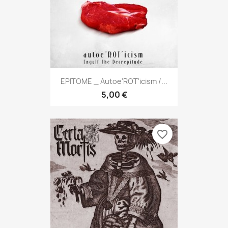
EPITOME _ Autoe'ROT'icism /...
5,00 €
favorite_border