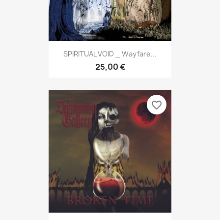
SPIRITUAL VOID _ Wayfare...
25,00 €
favorite_border