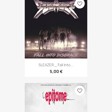
favorite_border
SLEAZER _ Fall Into...
5,00 €
favorite_border