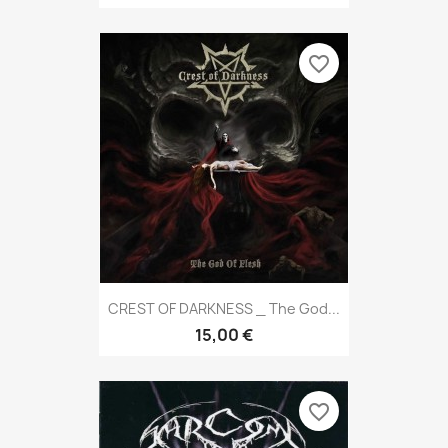
favorite_border
CREST OF DARKNESS _ The God...
15,00 €
favorite_border