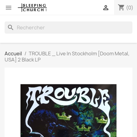
shopping_cart


(0)
search
Accueil
TROUBLE _ Live In Stockholm [Doom Metal,
USA] 2 Black LP