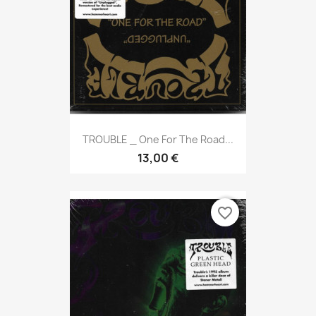
TROUBLE _ One For The Road...
13,00 €
favorite_border