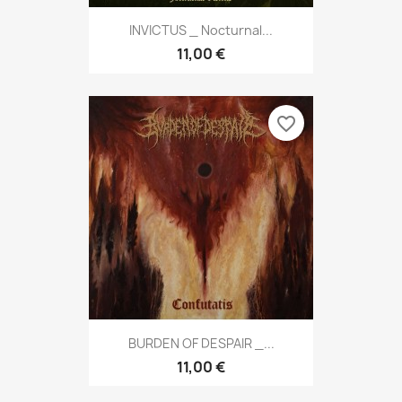
INVICTUS _ Nocturnal...
11,00 €
favorite_border
BURDEN OF DESPAIR _...
11,00 €