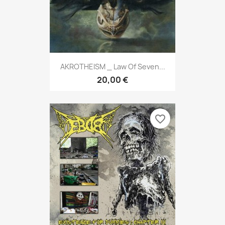
AKROTHEISM _ Law Of Seven...
20,00 €
favorite_border