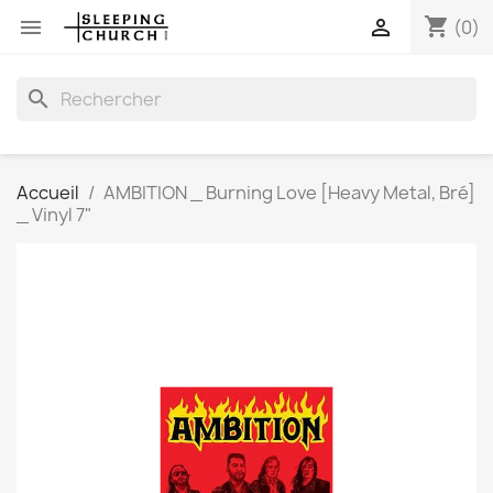
shopping_cart


(0)
search
Accueil
AMBITION _ Burning Love [Heavy Metal, Bré]
_ Vinyl 7"