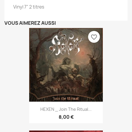
Vinyl 7" 2 titres
VOUS AIMEREZ AUSSI
favorite_border
HEXEN _ Join The Ritual...
8,00 €