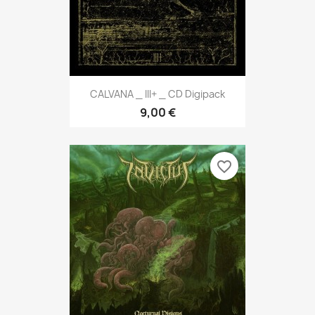
CALVANA _ III+ _ CD Digipack
9,00 €
favorite_border