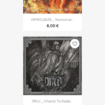
VRYKOLAKAS _ Nocturnal...
8,00 €
favorite_border
DRUJ _ Chants To Irkalla...