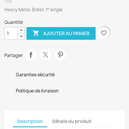
TTC
Heavy Metal, Brésil. 1° single
Quantité

favorite_border
AJOUTER AU PANIER
Partager
Garanties sécurité
Politique de livraison
Description
Détails du produit