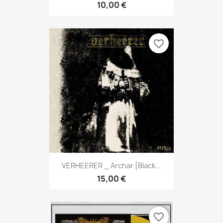
10,00 €
favorite_border
VERHEERER _ Archar [Black...
15,00 €
favorite_border