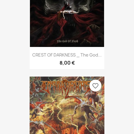
CREST OF DARKNESS _ The God...
8,00 €
favorite_border