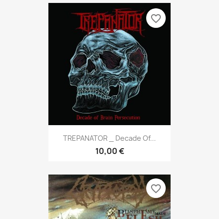
favorite_border
TREPANATOR _ Decade Of...
10,00 €
favorite_border