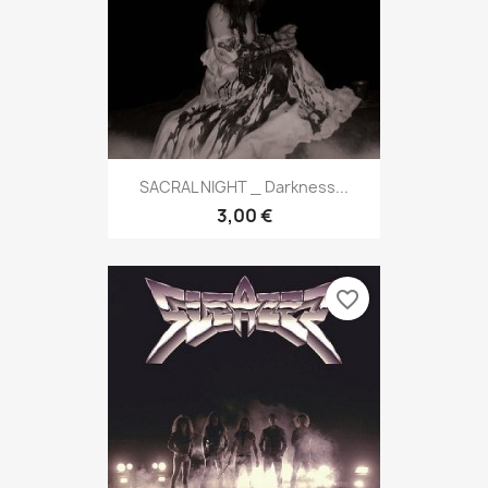
SACRAL NIGHT _ Darkness...
3,00 €
favorite_border