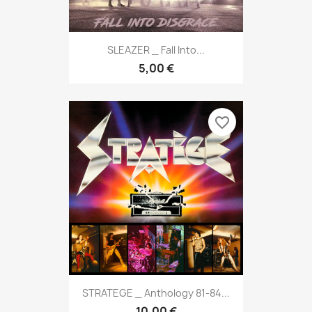
SLEAZER _ Fall Into...
5,00 €
favorite_border
STRATEGE _ Anthology 81-84...
10,00 €