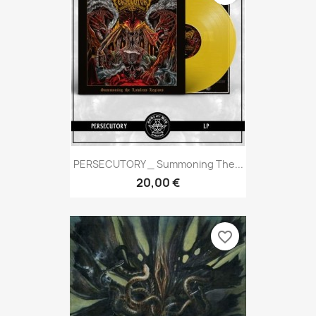
PERSECUTORY _ Summoning The...
20,00 €
favorite_border