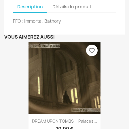
Description
Détails du produit
FFO : Immortal, Bathory
VOUS AIMEREZ AUSSI
favorite_border
DREAM UPON TOMBS _ Palaces...
10,00 €