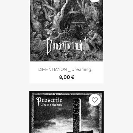
DIMENTIANON _ Dreaming...
8,00 €
favorite_border