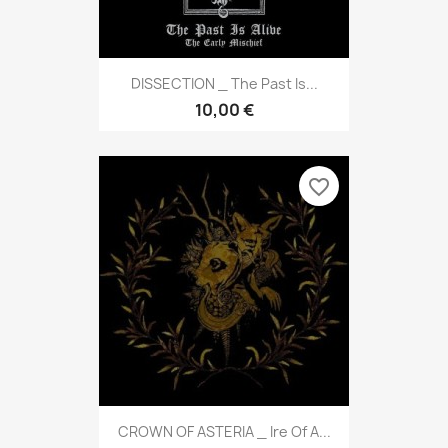
DISSECTION _ The Past Is...
10,00 €
favorite_border
CROWN OF ASTERIA _ Ire Of A...