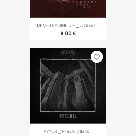
DEMETRA SINE DIE _ A Quiet...
8,00 €
favorite_border
AYYUR _ Prevail [Black...