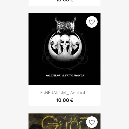
favorite_border
FUNÉRARIUM _ Ancient...
10,00 €
favorite_border