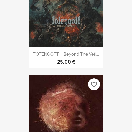
TOTENGOTT _ Beyond The Veil...
25,00 €
favorite_border