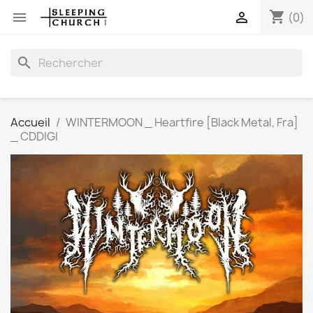
shopping_cart


(0)
search
Accueil
WINTERMOON _ Heartfire [Black Metal, Fra]
_ CDDIGI