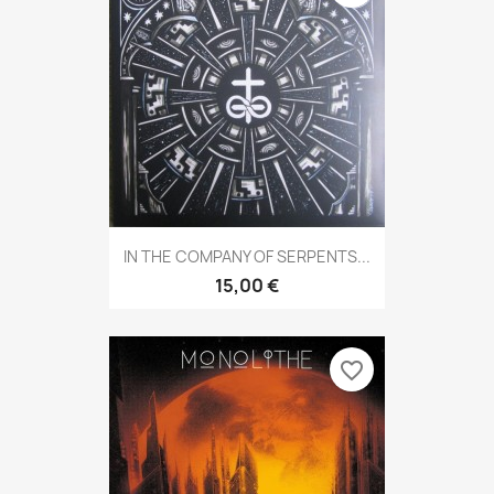
IN THE COMPANY OF SERPENTS...
15,00 €
favorite_border