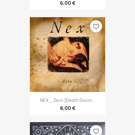
6,00 €
favorite_border
NEX _ Zero [Death Doom...
8,00 €
favorite_border