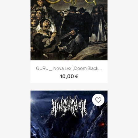
GURU _ Nova Lvx [Doom Black...
10,00 €
favorite_border