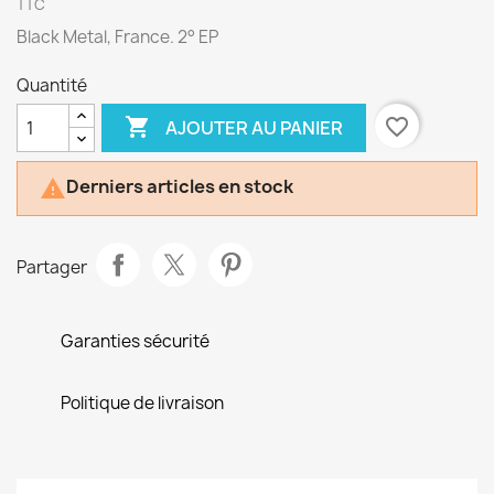
TTC
Black Metal, France. 2° EP
Quantité

favorite_border
AJOUTER AU PANIER
Derniers articles en stock

Partager
Garanties sécurité
Politique de livraison