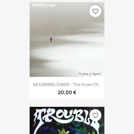
favorite_border
MOURNING DAWN - The Foam Of...
20,00 €
favorite_border