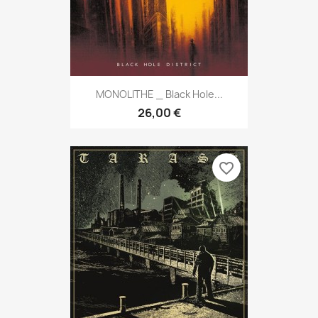
MONOLITHE _ Black Hole...
26,00 €
favorite_border