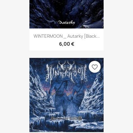
WINTERMOON _ Autarky [Black...
6,00 €
favorite_border