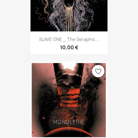
SLAVE ONE _ The Seraphic...
10,00 €
favorite_border