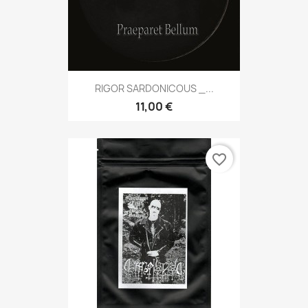
RIGOR SARDONICOUS _...
11,00 €
favorite_border