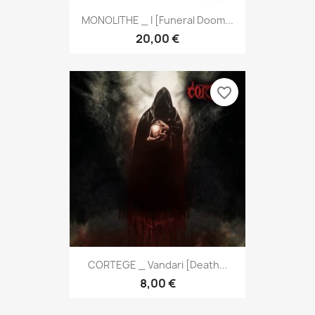
MONOLITHE _ I [Funeral Doom...
20,00 €
favorite_border
CORTEGE _ Vandari [Death...
8,00 €