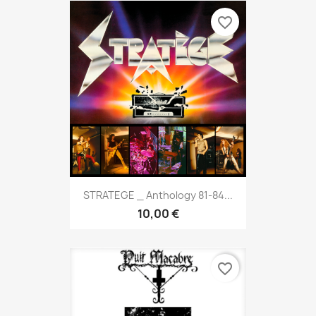
favorite_border
STRATEGE _ Anthology 81-84...
10,00 €
favorite_border