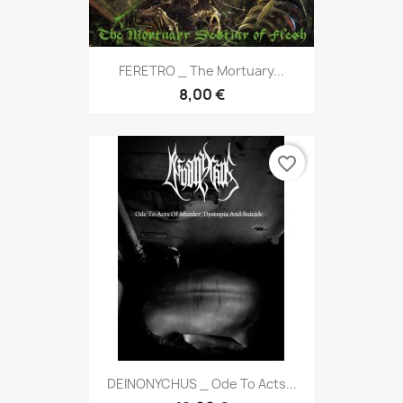
FERETRO _ The Mortuary...
8,00 €
favorite_border
DEINONYCHUS _ Ode To Acts...