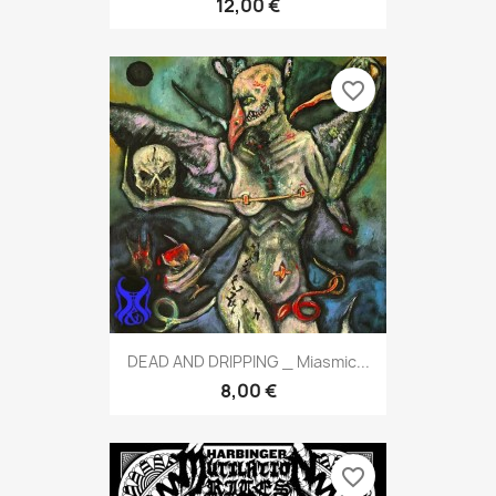
12,00 €
favorite_border
DEAD AND DRIPPING _ Miasmic...
8,00 €
favorite_border