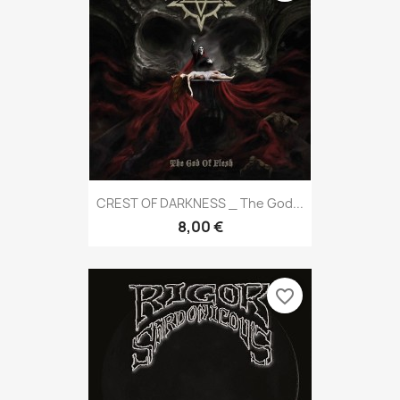
CREST OF DARKNESS _ The God...
8,00 €
favorite_border