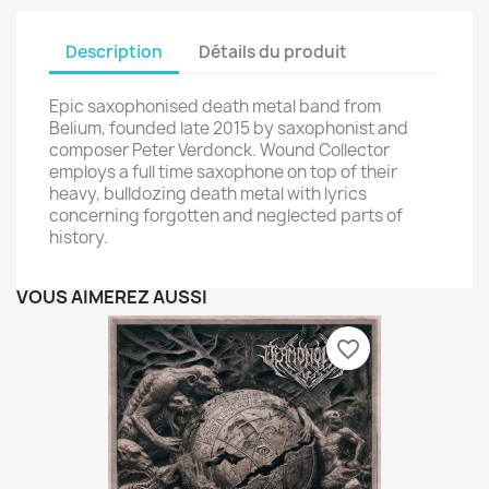
Description
Détails du produit
Epic saxophonised death metal band from
Belium, founded late 2015 by saxophonist and
composer Peter Verdonck. Wound Collector
employs a full time saxophone on top of their
heavy, bulldozing death metal with lyrics
concerning forgotten and neglected parts of
history.
VOUS AIMEREZ AUSSI
favorite_border