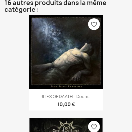
16 autres produits dans la même
catégorie :
favorite_border
RITES OF DAATH - Doom...
10,00 €
favorite_border