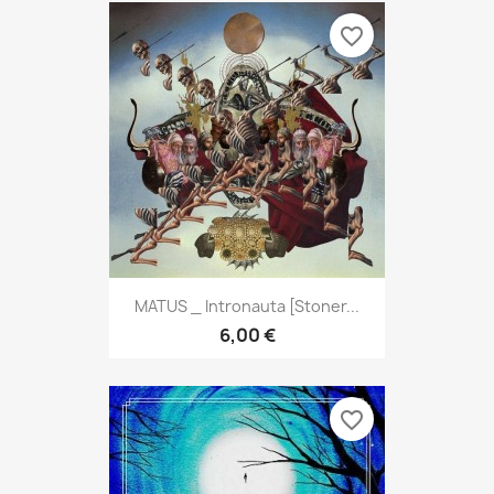
favorite_border
MATUS _ Intronauta [Stoner...
6,00 €
favorite_border