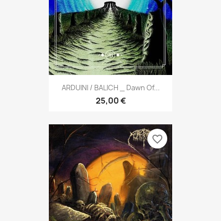
ARDUINI / BALICH _ Dawn Of...
25,00 €
favorite_border