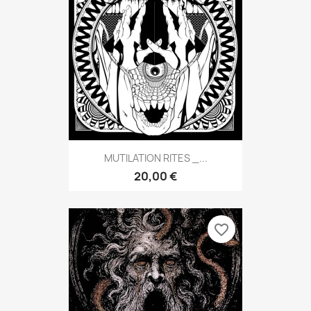
MUTILATION RITES _...
20,00 €
favorite_border