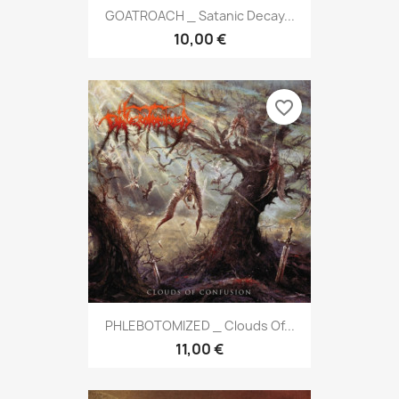
GOATROACH _ Satanic Decay...
10,00 €
favorite_border
PHLEBOTOMIZED _ Clouds Of...
11,00 €