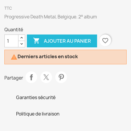
TTC
Progressive Death Metal, Belgique. 2° album
Quantité

favorite_border
AJOUTER AU PANIER
Derniers articles en stock

Partager
Garanties sécurité
Politique de livraison