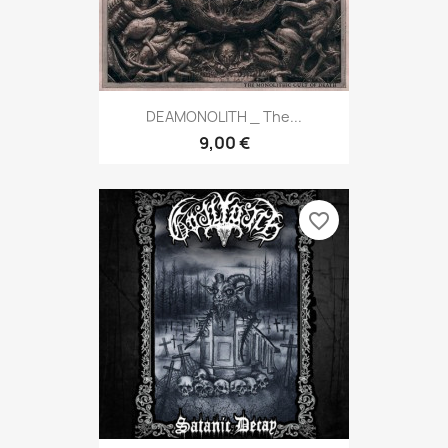
DEAMONOLITH _ The...
9,00 €
favorite_border