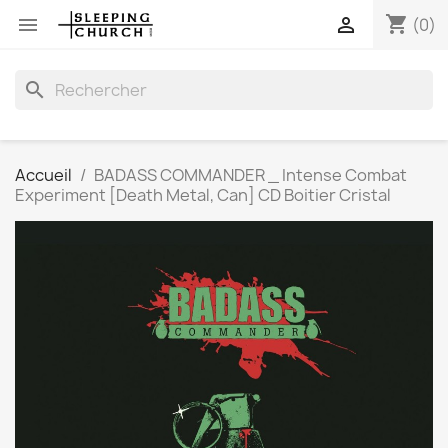
shopping_cart


(0)
search
Accueil
BADASS COMMANDER _ Intense Combat
Experiment [Death Metal, Can] CD Boitier Cristal