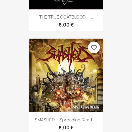
THE TRUE GOATBLOOD _...
6,00 €
favorite_border
SMASHED _ Spreading Death...
8,00 €