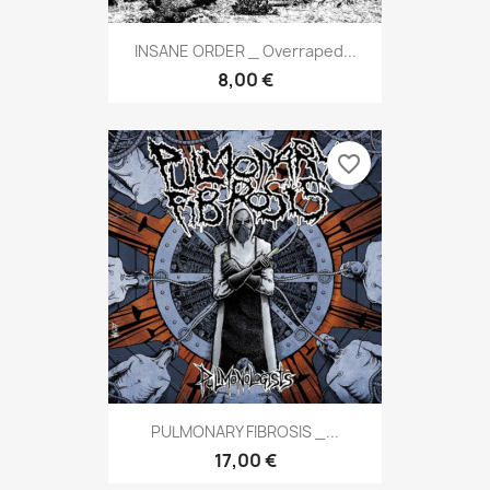
INSANE ORDER _ Overraped...
8,00 €
favorite_border
PULMONARY FIBROSIS _...
17,00 €