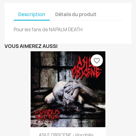
Description
Détails du produit
Pour les fans de NAPALM DEATH
VOUS AIMEREZ AUSSI
favorite_border
ASILE OBSCENE - Horribilis...