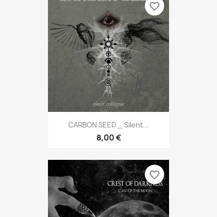
favorite_border
CARBON SEED _ Silent...
8,00 €
favorite_border