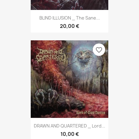
BLIND ILLUSION _ The Sane...
20,00 €
favorite_border
DRAWN AND QUARTERED _ Lord...
10,00 €