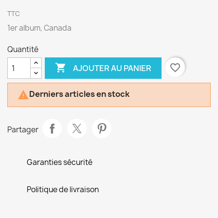
TTC
1er album, Canada
Quantité

favorite_border
AJOUTER AU PANIER
Derniers articles en stock

Partager
Garanties sécurité
Politique de livraison