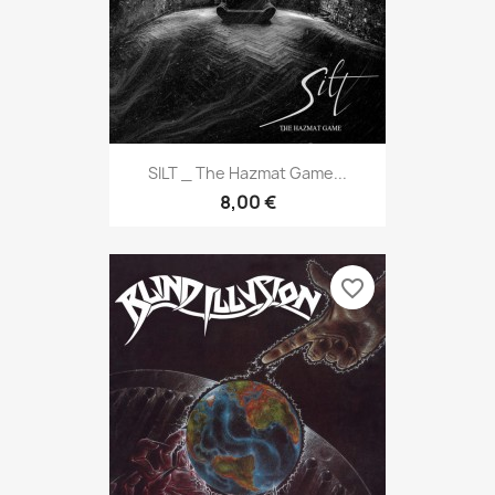
SILT _ The Hazmat Game...
8,00 €
favorite_border