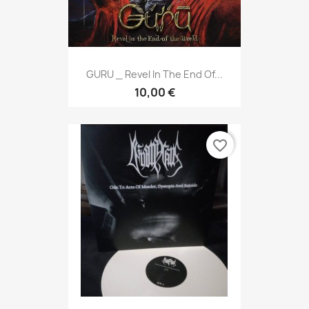
GURU _ Revel In The End Of...
10,00 €
favorite_border