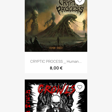
favorite_border
CRYPTIC PROCESS _ Human...
8,00 €
favorite_border