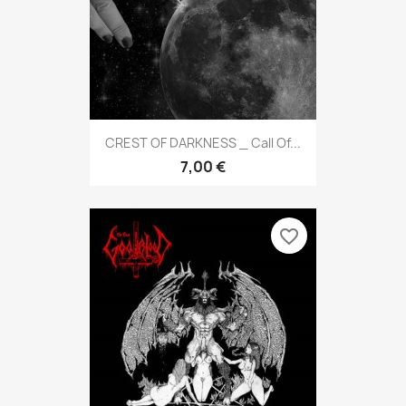
CREST OF DARKNESS _ Call Of...
7,00 €
favorite_border