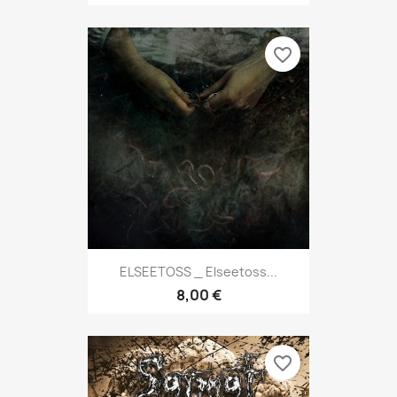
favorite_border
ELSEETOSS _ Elseetoss...
8,00 €
favorite_border