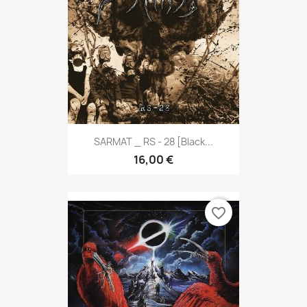
SARMAT _ RS - 28 [Black...
16,00 €
favorite_border