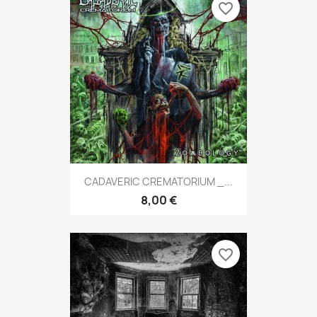
favorite_border
CADAVERIC CREMATORIUM _...
8,00 €
favorite_border