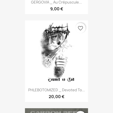
GERGOVIA _ Au Crépuscule...
9,00 €
favorite_border
PHLEBOTOMIZED _ Devoted To...
20,00 €