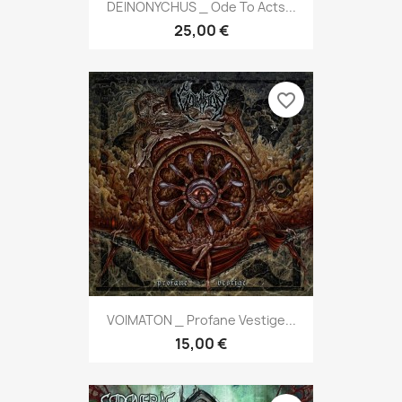
DEINONYCHUS _ Ode To Acts...
25,00 €
favorite_border
VOIMATON _ Profane Vestige...
15,00 €