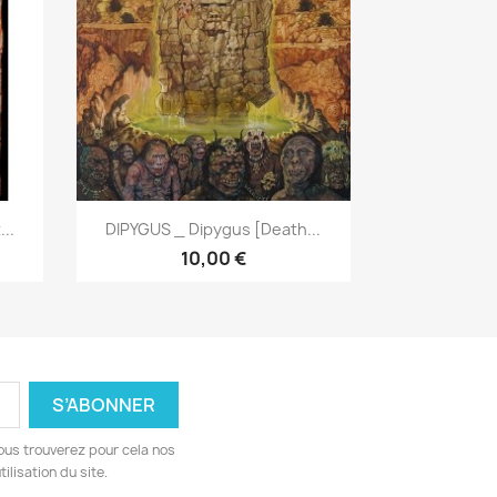
Aperçu rapide

..
DIPYGUS _ Dipygus [Death...
10,00 €
ous trouverez pour cela nos
ilisation du site.