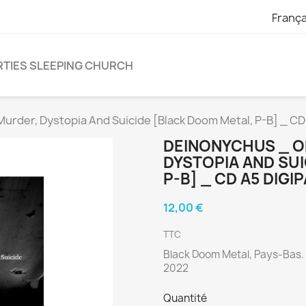
França
TIES SLEEPING CHURCH
rder, Dystopia And Suicide [Black Doom Metal, P-B] _ CD
DEINONYCHUS _ O
DYSTOPIA AND SU
P-B] _ CD A5 DIGI
12,00 €
TTC
Black Doom Metal, Pays-Bas.
2022
Quantité