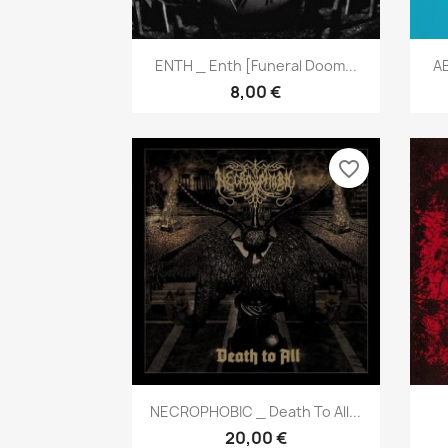
Aperçu rapide

ENTH _ Enth [Funeral Doom...
A
8,00 €
favorite_border
Aperçu rapide

NECROPHOBIC _ Death To All...
20,00 €