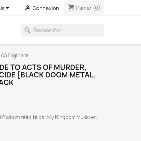
shopping_cart


Panier
(0)
is
Connexion
search
 A5 Digipack
DE TO ACTS OF MURDER,
ICIDE [BLACK DOOM METAL,
PACK
 8° album réédité par My Kingdom Music en