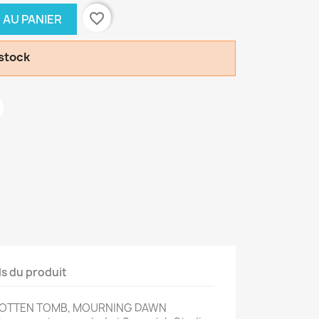
favorite_border
 AU PANIER
 stock
ls du produit
RGOTTEN TOMB, MOURNING DAWN