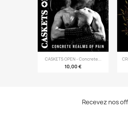
Aperçu rapide

CASKETS OPEN - Concrete...
CR
10,00 €
Recevez nos off