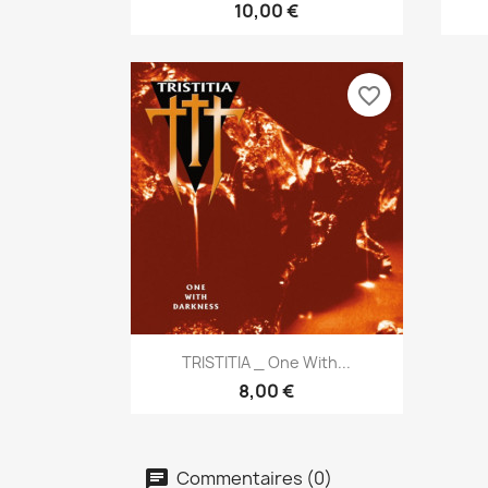
10,00 €
favorite_border
Aperçu rapide

TRISTITIA _ One With...
8,00 €
Commentaires (0)