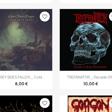
favorite_border
fa
Aperçu rapide
Aperçu rapide


REY SKIES FALLEN _ Cold...
TREPANATOR _ Decade Of.
8,00 €
10,00 €
favorite_border
fa