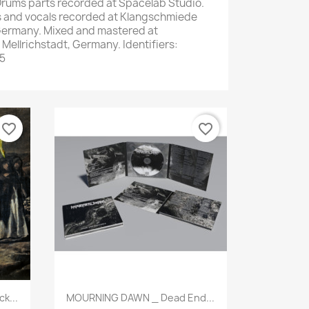
Drums parts recorded at Spacelab Studio.
s and vocals recorded at Klangschmiede
 Germany. Mixed and mastered at
Mellrichstadt, Germany. Identifiers:
5
favorite_border
favorite_border
Aperçu rapide

k...
MOURNING DAWN _ Dead End...