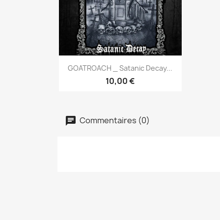
Aperçu rapide

GOATROACH _ Satanic Decay...
10,00 €
Commentaires (0)