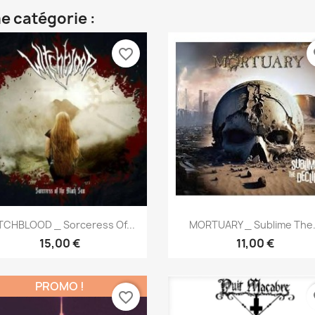
e catégorie :
favorite_border
fa
Aperçu rapide
Aperçu rapide


TCHBLOOD _ Sorceress Of...
MORTUARY _ Sublime The.
15,00 €
11,00 €
PROMO !
favorite_border
fa