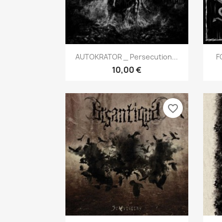
Aperçu rapide

AUTOKRATOR _ Persecution...
F
10,00 €
favorite_border