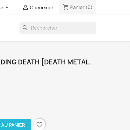
shopping_cart


Panier
(0)
is
Connexion
search
DING DEATH [DEATH METAL,
e
favorite_border
 AU PANIER