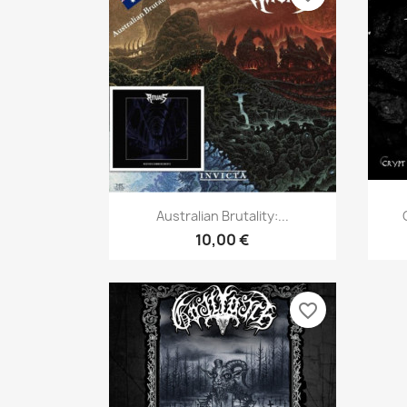
Aperçu rapide

Australian Brutality:...
10,00 €
favorite_border