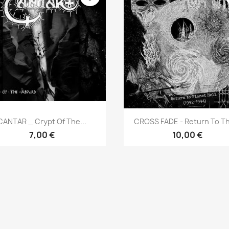
Aperçu rapide
Aperçu rapide


CANTAR _ Crypt Of The...
CROSS FADE - Return To Th
7,00 €
10,00 €