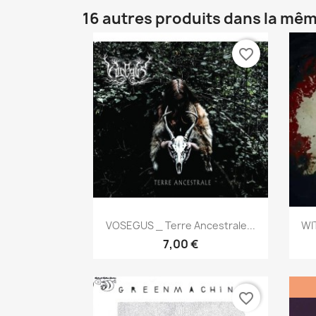
16 autres produits dans la mêm
favorite_border
Aperçu rapide

VOSEGUS _ Terre Ancestrale...
WI
7,00 €
favorite_border