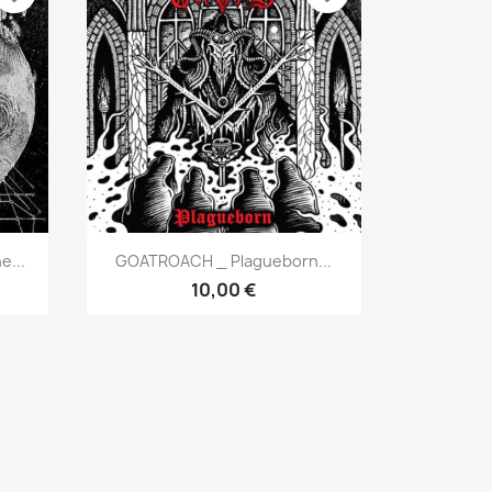
Aperçu rapide

e...
GOATROACH _ Plagueborn...
10,00 €