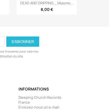
Aperçu rapide

DEAD AND DRIPPING _ Miasmic...
8,00 €
ous trouverez pour cela nos
ilisation du site.
INFORMATIONS
Sleeping Church Records
France
Envoyez-nous un e-mail :