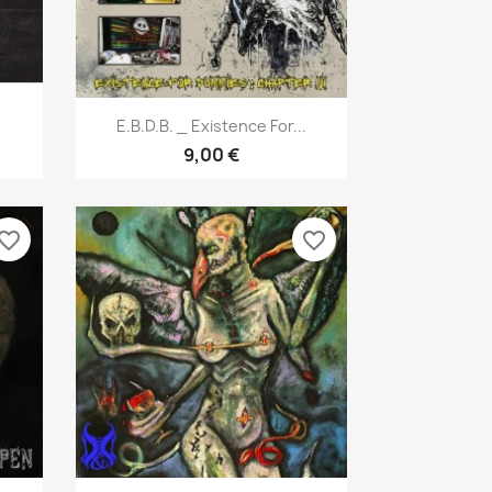
Aperçu rapide

E.B.D.B. _ Existence For...
9,00 €
vorite_border
favorite_border