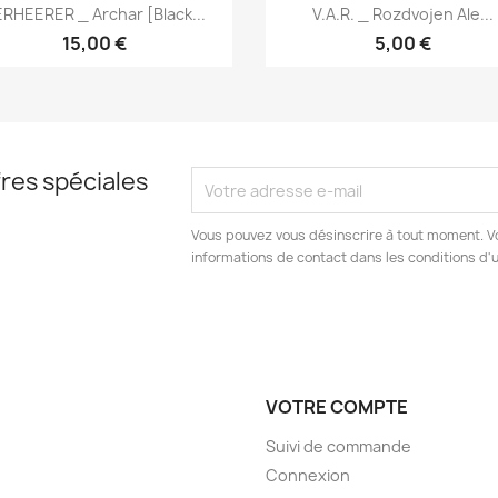
Aperçu rapide
Aperçu rapide


RHEERER _ Archar [Black...
V.A.R. _ Rozdvojen Ale...
15,00 €
5,00 €
res spéciales
Vous pouvez vous désinscrire à tout moment. V
informations de contact dans les conditions d'ut
VOTRE COMPTE
Suivi de commande
Connexion