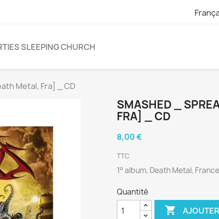
França
TIES SLEEPING CHURCH
th Metal, Fra] _ CD
SMASHED _ SPREA
FRA] _ CD
8,00 €
TTC
1° album, Death Metal, Franc
Quantité

AJOUTER