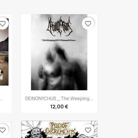
vorite_border
favorite_border
Aperçu rapide

..
DEINONYCHUS _ The Weeping...
12,00 €
vorite_border
favorite_border