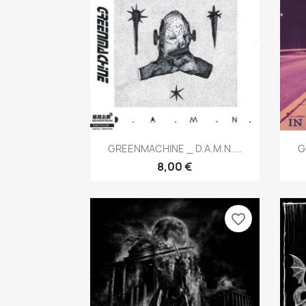
Aperçu rapide

GREENMACHINE _ D.A.M.N....
G
8,00 €
favorite_border