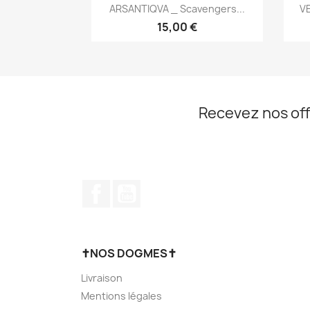
Aperçu rapide

ARSANTIQVA _ Scavengers...
VE
15,00 €
Recevez nos off
Facebook
YouTube
✝NOS DOGMES✝
Livraison
Mentions légales