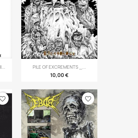
Aperçu rapide

...
PILE OF EXCREMENTS _...
10,00 €
vorite_border
favorite_border