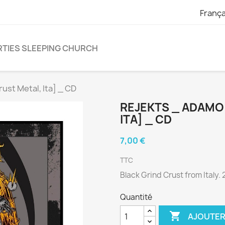
França
TIES SLEEPING CHURCH
ust Metal, Ita] _ CD
REJEKTS _ ADAMO
ITA] _ CD
7,00 €
TTC
Black Grind Crust from Italy.
Quantité

AJOUTER