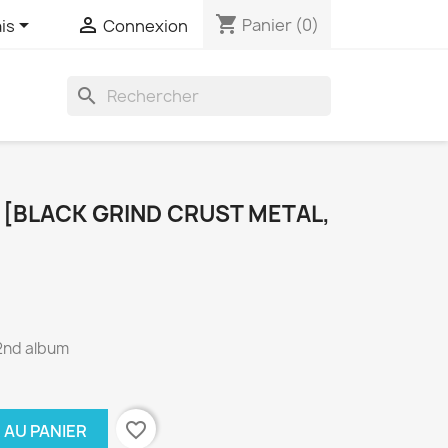
shopping_cart


Panier
(0)
is
Connexion
search
 [BLACK GRIND CRUST METAL,
 2nd album
favorite_border
 AU PANIER