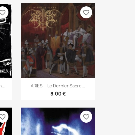
vorite_border
favorite_border
Aperçu rapide

...
ARIES _ Le Dernier Sacre...
8,00 €
vorite_border
favorite_border