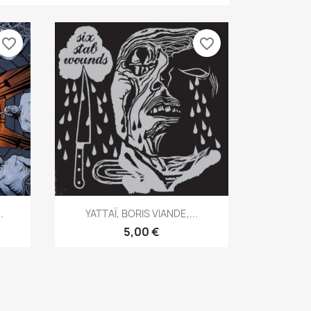
favorite_border
favorite_border
Aperçu rapide

.
YATTAÏ, BORIS VIANDE,...
5,00 €