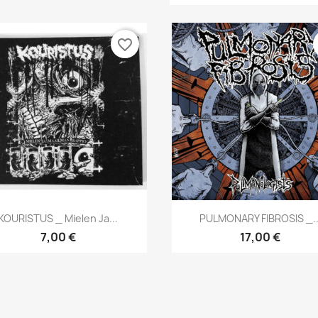
favorite_border
Aperçu rapide
Aperçu rapide


KOURISTUS _ Mielen Ja...
PULMONARY FIBROSIS _..
7,00 €
17,00 €