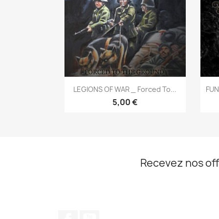
Aperçu rapide

LEGIONS OF WAR _ Forced To...
FUN
5,00 €
Recevez nos off
Facebook
YouTube