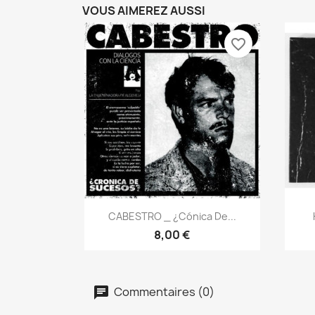
VOUS AIMEREZ AUSSI
favorite_border
Aperçu rapide

CABESTRO _ ¿Cónica De...
8,00 €
Commentaires (0)