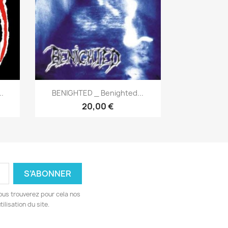
Aperçu rapide

.
BENIGHTED _ Benighted...
20,00 €
ous trouverez pour cela nos
ilisation du site.