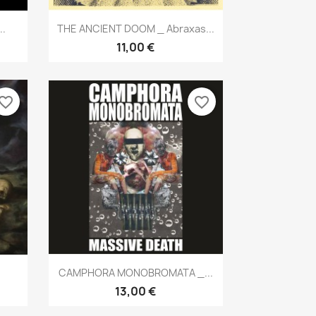
Aperçu rapide

..
THE ANCIENT DOOM _ Abraxas...
11,00 €
vorite_border
favorite_border
Aperçu rapide

.
CAMPHORA MONOBROMATA _...
13,00 €