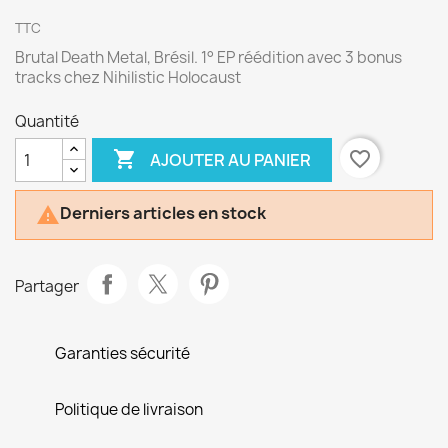
TTC
Brutal Death Metal, Brésil. 1° EP réédition avec 3 bonus
tracks chez Nihilistic Holocaust
Quantité

favorite_border
AJOUTER AU PANIER
Derniers articles en stock

Partager
Garanties sécurité
Politique de livraison