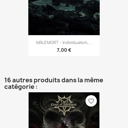
MÄLEMORT – Individualism,...
7,00 €
16 autres produits dans la même
catégorie :
favorite_border