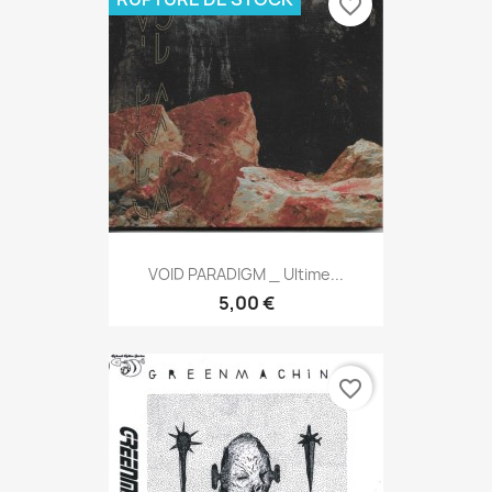
favorite_border
VOID PARADIGM _ Ultime...
5,00 €
favorite_border