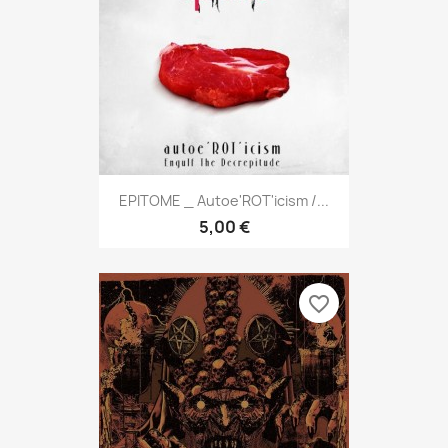
EPITOME _ Autoe'ROT'icism /...
5,00 €
favorite_border