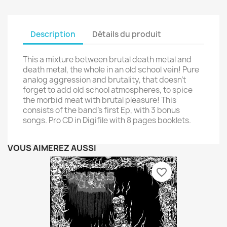
Description
Détails du produit
This a mixture between brutal death metal and
death metal, the whole in an old school vein! Pure
analog aggression and brutality, that doesn't
forget to add old school atmospheres, to spice
the morbid meat with brutal pleasure! This
consists of the band's first Ep, with 3 bonus
songs. Pro CD in Digifile with 8 pages booklets.
VOUS AIMEREZ AUSSI
favorite_border