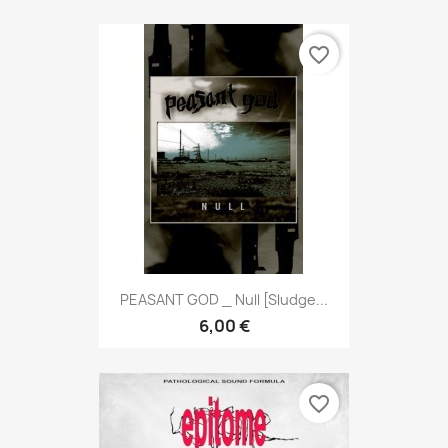
favorite_border
PEASANT GOD _ Null [Sludge...
6,00 €
favorite_border