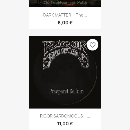
DARK MATTER _ The...
8,00 €
favorite_border
RIGOR SARDONICOUS _...
11,00 €