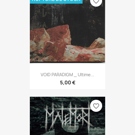
favorite_border
VOID PARADIGM _ Ultime...
5,00 €
favorite_border