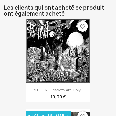
Les clients qui ont acheté ce produit
ont également acheté :
favorite_border
ROTTEN _ Planets Are Only...
10,00 €
RUPTURE DE STOCK