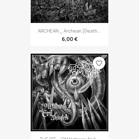
ARCHEAN _ Archean [Death...
6,00 €
favorite_border