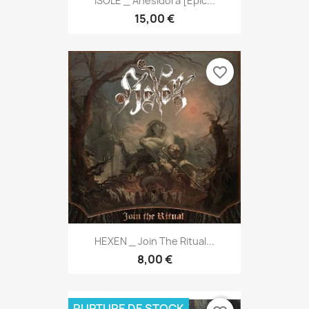
ISOLE _ Anesidora [Epic...
15,00 €
favorite_border
HEXEN _ Join The Ritual...
8,00 €
RUPTURE DE STOCK