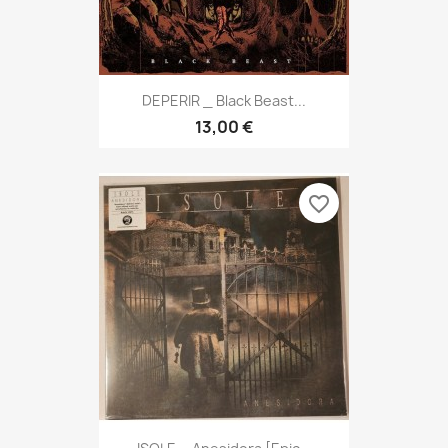
DEPERIR _ Black Beast...
13,00 €
favorite_border