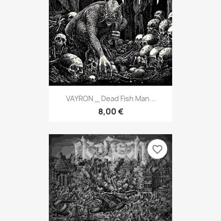
VAYRON _ Dead Fish Man...
8,00 €
favorite_border