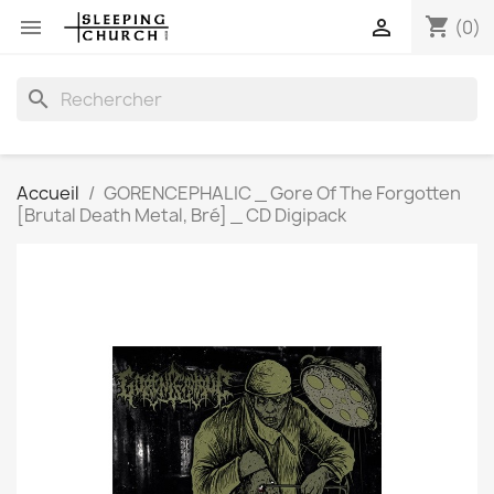
shopping_cart


(0)
search
Accueil
GORENCEPHALIC _ Gore Of The Forgotten
[Brutal Death Metal, Bré] _ CD Digipack