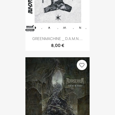
GREENMACHINE _ D.A.M.N....
8,00 €
favorite_border