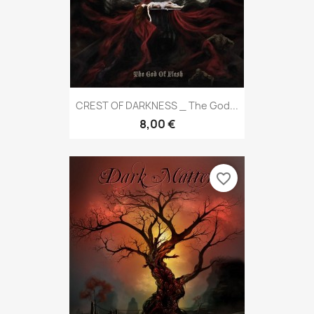
CREST OF DARKNESS _ The God...
8,00 €
favorite_border