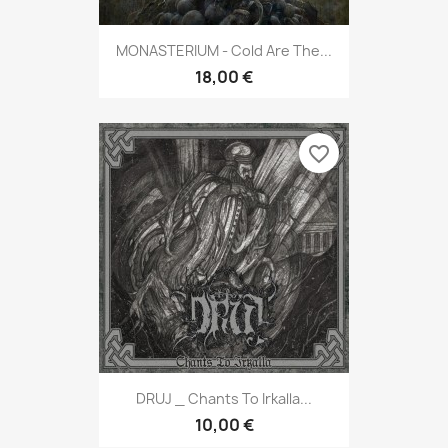
MONASTERIUM - Cold Are The...
18,00 €
favorite_border
DRUJ _ Chants To Irkalla...
10,00 €