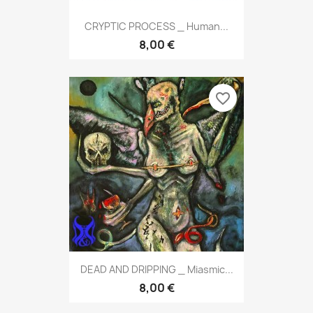
CRYPTIC PROCESS _ Human...
8,00 €
favorite_border
DEAD AND DRIPPING _ Miasmic...
8,00 €