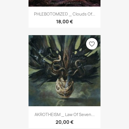
PHLEBOTOMIZED _ Clouds Of...
18,00 €
favorite_border
AKROTHEISM _ Law Of Seven...
20,00 €