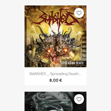
favorite_border
SMASHED _ Spreading Death...
8,00 €
favorite_border