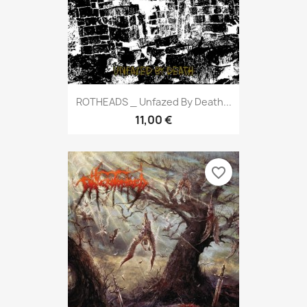
ROTHEADS _ Unfazed By Death...
11,00 €
favorite_border