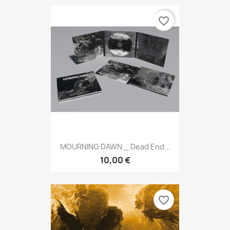
favorite_border
MOURNING DAWN _ Dead End...
10,00 €
favorite_border