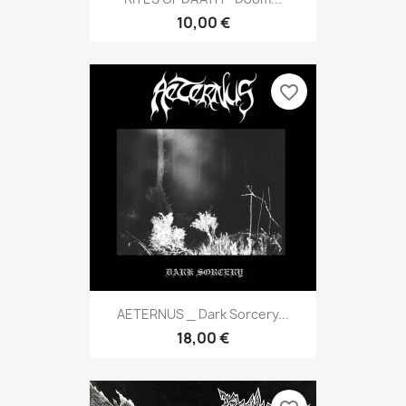
10,00 €
favorite_border
AETERNUS _ Dark Sorcery...
18,00 €