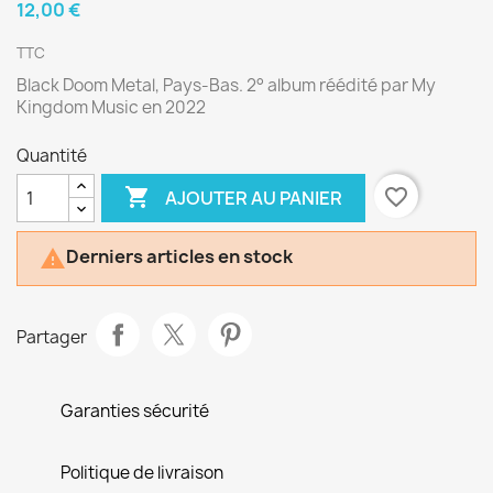
12,00 €
TTC
Black Doom Metal, Pays-Bas. 2° album réédité par My
Kingdom Music en 2022
Quantité

favorite_border
AJOUTER AU PANIER
Derniers articles en stock

Partager
Garanties sécurité
Politique de livraison