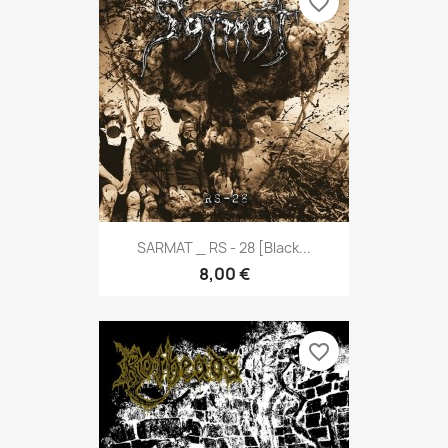
favorite_border
SARMAT _ RS - 28 [Black...
8,00 €
favorite_border