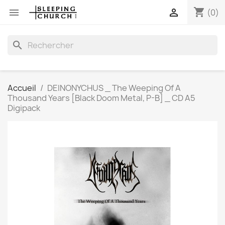
shopping_cart


(0)
search
Accueil
DEINONYCHUS _ The Weeping Of A
Thousand Years [Black Doom Metal, P-B] _ CD A5
Digipack