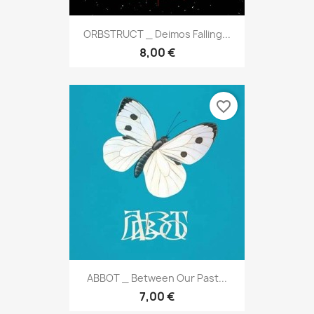
ORBSTRUCT _ Deimos Falling...
8,00 €
favorite_border
ABBOT _ Between Our Past...
7,00 €