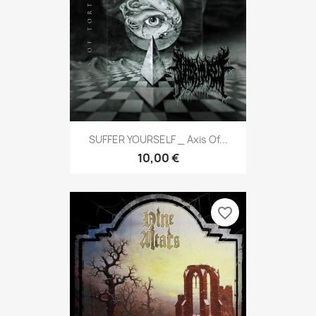
SUFFER YOURSELF _ Axis Of...
10,00 €
favorite_border