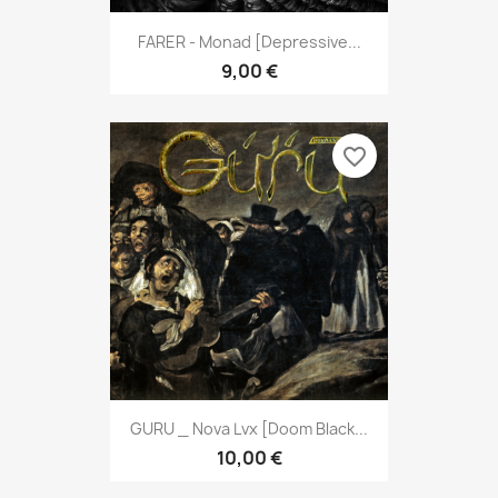
FARER - Monad [Depressive...
9,00 €
favorite_border
GURU _ Nova Lvx [Doom Black...
10,00 €