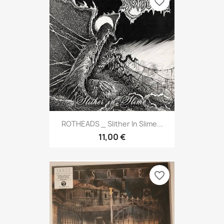
favorite_border
ROTHEADS _ Slither In Slime...
11,00 €
favorite_border