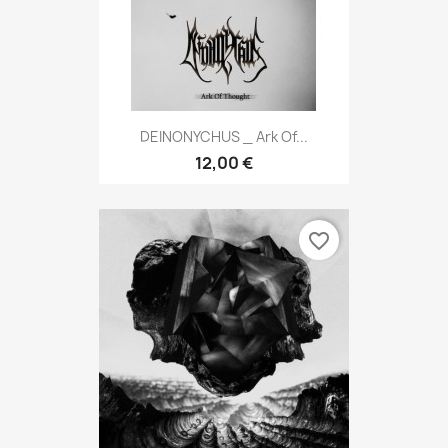
DEINONYCHUS _ Ark Of...
12,00 €
favorite_border