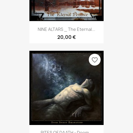
NINE ALTARS _ The Eternal...
20,00 €
favorite_border
RITES OF DAATH - Doom...