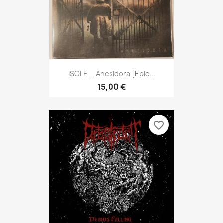
ISOLE _ Anesidora [Epic...
15,00 €
favorite_border