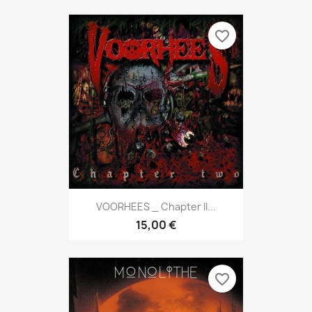
favorite_border
VOORHEES _ Chapter II...
15,00 €
favorite_border