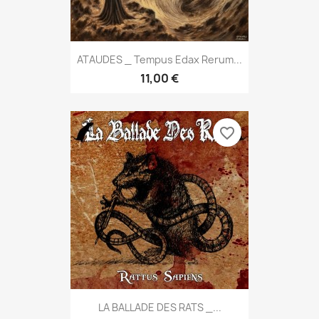
ATAUDES _ Tempus Edax Rerum...
11,00 €
favorite_border
LA BALLADE DES RATS _...