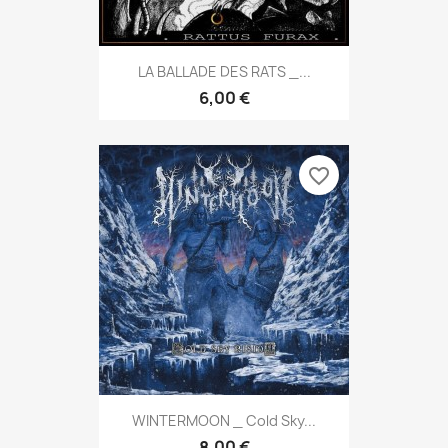
LA BALLADE DES RATS _...
6,00 €
favorite_border
WINTERMOON _ Cold Sky...
8,00 €