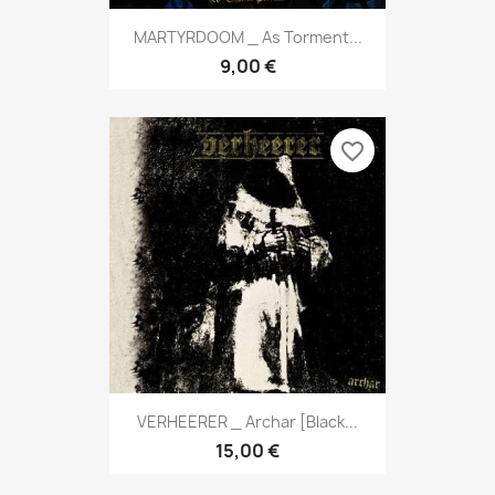
MARTYRDOOM _ As Torment...
9,00 €
favorite_border
VERHEERER _ Archar [Black...
15,00 €