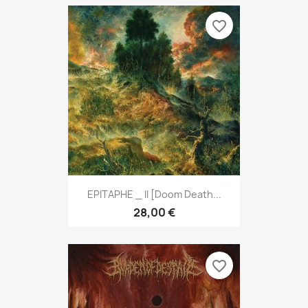
favorite_border
EPITAPHE _ II [Doom Death...
28,00 €
favorite_border