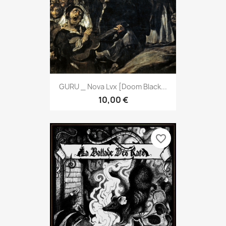
GURU _ Nova Lvx [Doom Black...
10,00 €
favorite_border