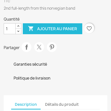
TTC
2nd full-length from this norvegian band
Quantité

favorite_border
AJOUTER AU PANIER
Partager
Garanties sécurité
Politique de livraison
Description
Détails du produit