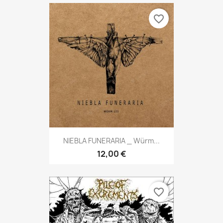
favorite_border
NIEBLA FUNERARIA _ Würm...
12,00 €
favorite_border