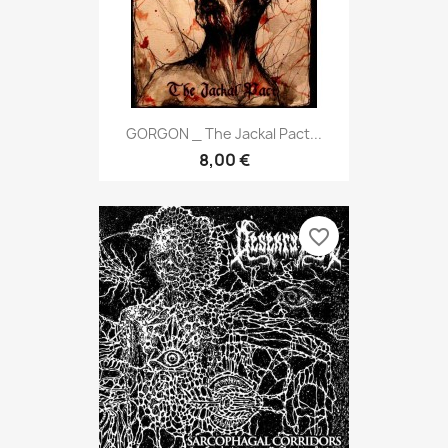
GORGON _ The Jackal Pact...
8,00 €
favorite_border