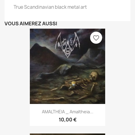
True Scandinavian black metal art
VOUS AIMEREZ AUSSI
favorite_border
AMALTHEIA _ Amaltheia...
10,00 €