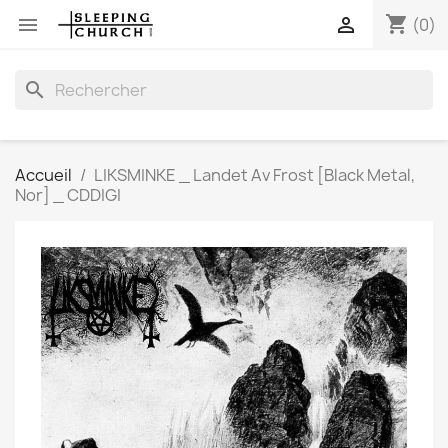
shopping_cart


(0)
search
Accueil
LIKSMINKE _ Landet Av Frost [Black Metal,
Nor] _ CDDIGI