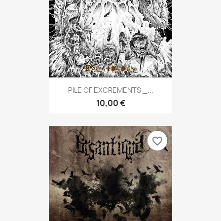
PILE OF EXCREMENTS _...
10,00 €
favorite_border