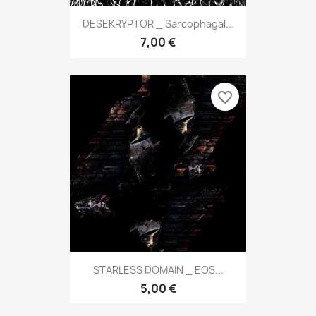
DESEKRYPTOR _ Sarcophagal...
7,00 €
favorite_border
STARLESS DOMAIN _ EOS...
5,00 €