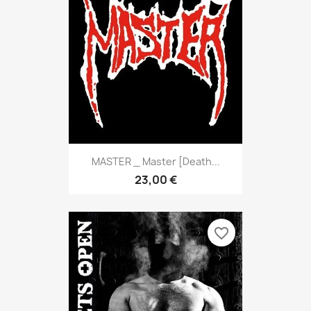
MASTER _ Master [Death...
23,00 €
favorite_border