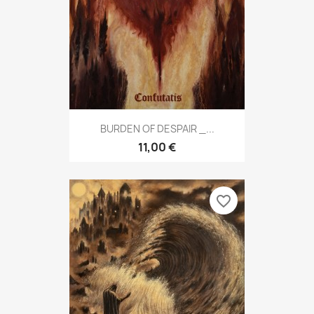
BURDEN OF DESPAIR _...
11,00 €
favorite_border