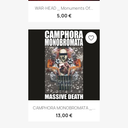
WAR-HEAD _ Monuments Of...
5,00 €
favorite_border
CAMPHORA MONOBROMATA _...
13,00 €