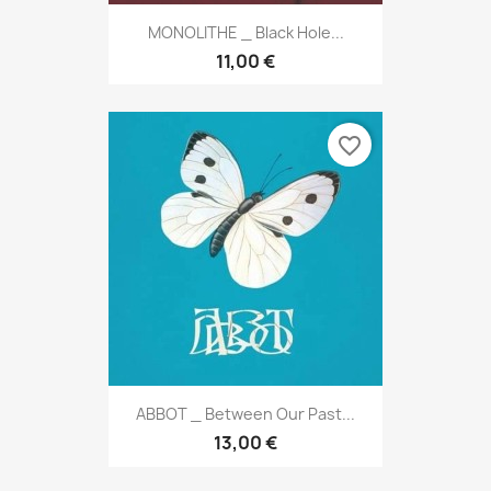
MONOLITHE _ Black Hole...
11,00 €
favorite_border
ABBOT _ Between Our Past...
13,00 €