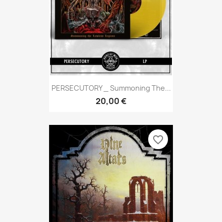
PERSECUTORY _ Summoning The...
20,00 €
favorite_border