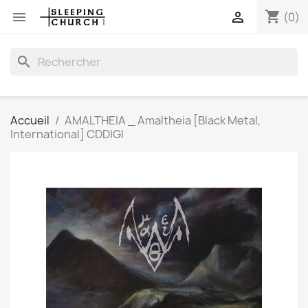
shopping_cart


(0)
search
Accueil
AMALTHEIA _ Amaltheia [Black Metal,
International] CDDIGI