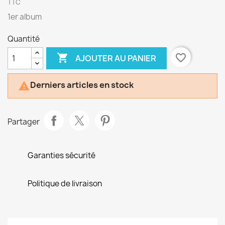
TTC
1er album
Quantité

favorite_border
AJOUTER AU PANIER
Derniers articles en stock

Partager
Garanties sécurité
Politique de livraison