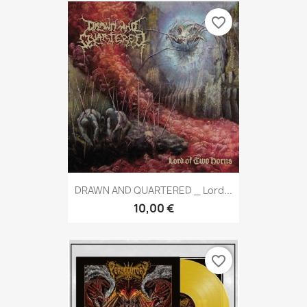
favorite_border
DRAWN AND QUARTERED _ Lord...
10,00 €
favorite_border