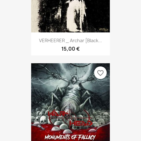
VERHEERER _ Archar [Black...
15,00 €
favorite_border