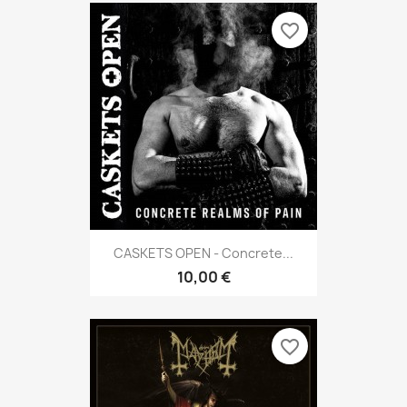
favorite_border
CASKETS OPEN - Concrete...
10,00 €
favorite_border