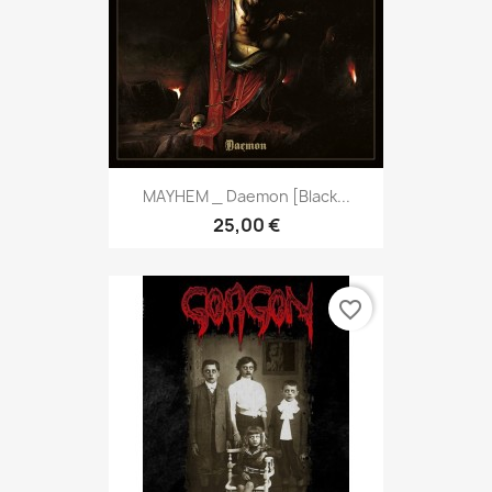
MAYHEM _ Daemon [Black...
25,00 €
favorite_border