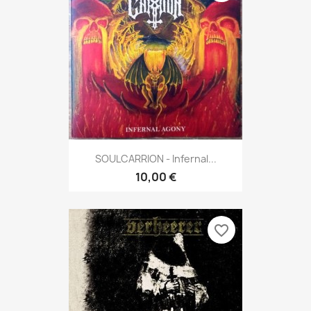
SOULCARRION - Infernal...
10,00 €
favorite_border