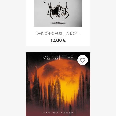
DEINONYCHUS _ Ark Of...
12,00 €
favorite_border