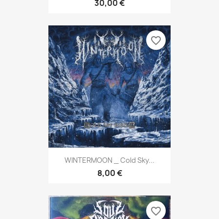
30,00 €
favorite_border
WINTERMOON _ Cold Sky...
8,00 €
favorite_border