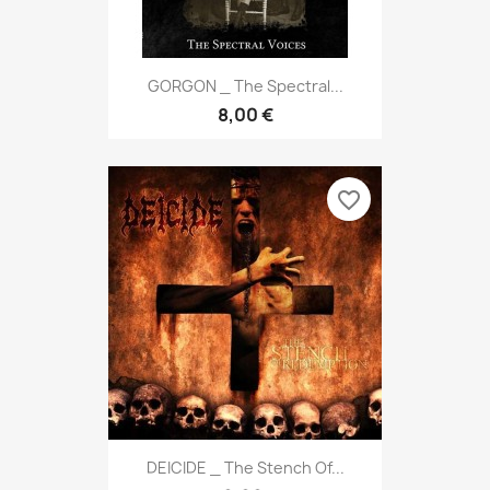
GORGON _ The Spectral...
8,00 €
favorite_border
DEICIDE _ The Stench Of...