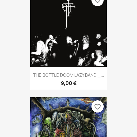
favorite_border
THE BOTTLE DOOM LAZY BAND _...
9,00 €
favorite_border