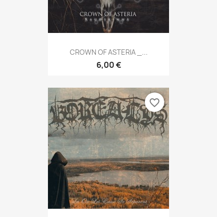
CROWN OF ASTERIA _...
6,00 €
favorite_border