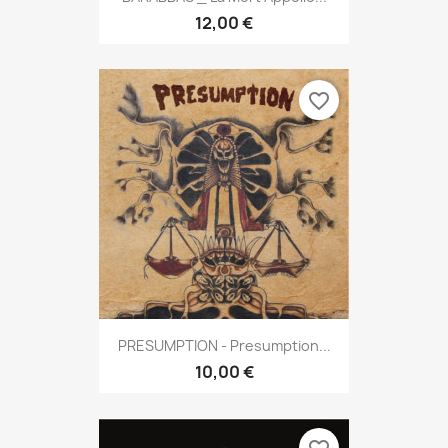
12,00 €
favorite_border
PRESUMPTION - Presumption...
10,00 €