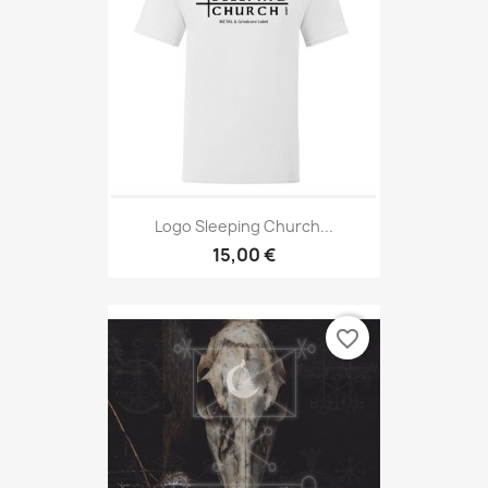
Logo Sleeping Church...
15,00 €
favorite_border