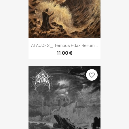
ATAUDES _ Tempus Edax Rerum...
11,00 €
favorite_border