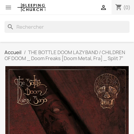
shopping_cart


(0)
search
Accueil
THE BOTTLE DOOM LAZY BAND / CHILDREN
OF DOOM _ Doom Freaks [Doom Metal, Fra] _ Split 7"