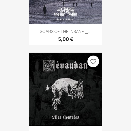
SCARS OF THE INSANE _...
5,00 €
favorite_border