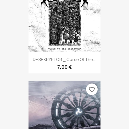
DESEKRYPTOR _ Curse Of The...
7,00 €
favorite_border