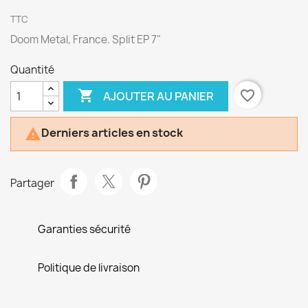
TTC
Doom Metal, France. Split EP 7"
Quantité

favorite_border
AJOUTER AU PANIER
Derniers articles en stock

Partager
Garanties sécurité
Politique de livraison