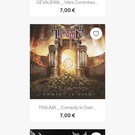
GÉVAUDAN _ Viles Contrées...
7,00 €
favorite_border
TRAUMA _ Comedy Is Over...
7,00 €