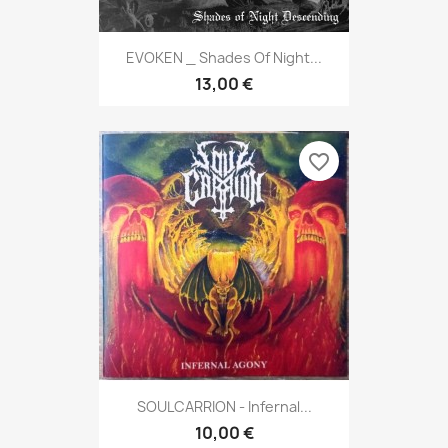
EVOKEN _ Shades Of Night...
13,00 €
favorite_border
SOULCARRION - Infernal...
10,00 €