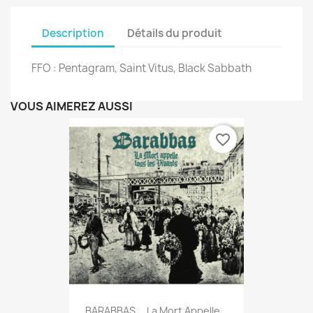
Description
Détails du produit
FFO : Pentagram, Saint Vitus, Black Sabbath
VOUS AIMEREZ AUSSI
favorite_border
BARABBAS _ La Mort Appelle...