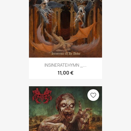
INSINERATEHYMN _...
11,00 €
favorite_border