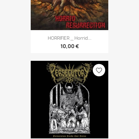
HORRIFIER _ Horrid...
10,00 €
favorite_border