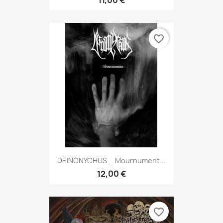
11,00 €
favorite_border
DEINONYCHUS _ Mournument...
12,00 €
favorite_border