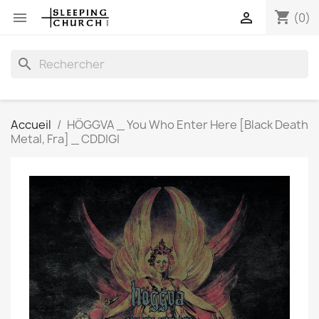
shopping_cart


(0)
search
Accueil
HÖGGVA _ You Who Enter Here [Black Death
Metal, Fra] _ CDDIGI