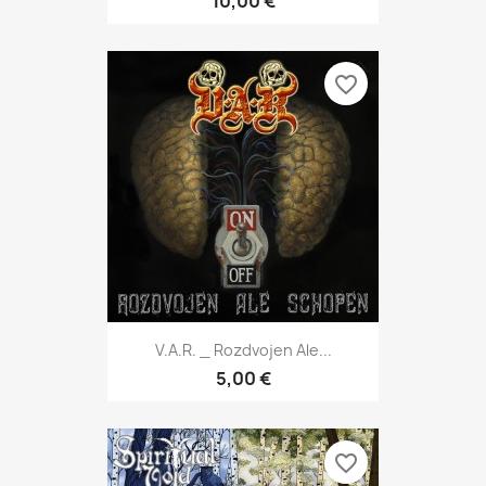
10,00 €
favorite_border
V.A.R. _ Rozdvojen Ale...
5,00 €
favorite_border