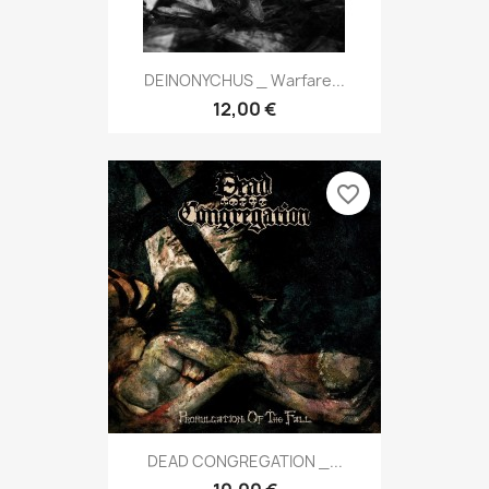
DEINONYCHUS _ Warfare...
12,00 €
favorite_border
DEAD CONGREGATION _...