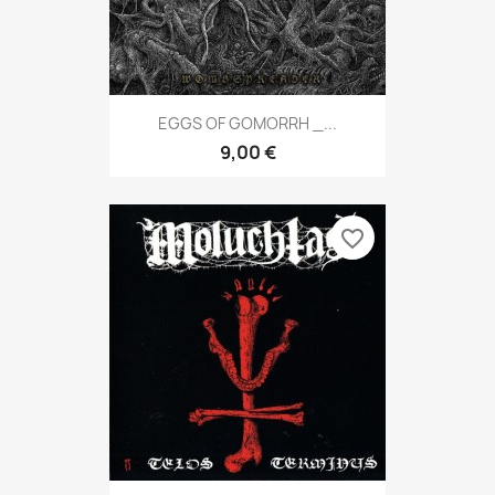
EGGS OF GOMORRH _...
9,00 €
favorite_border