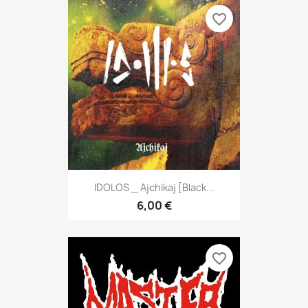
favorite_border
IDOLOS _ Ajchikaj [Black...
6,00 €
favorite_border