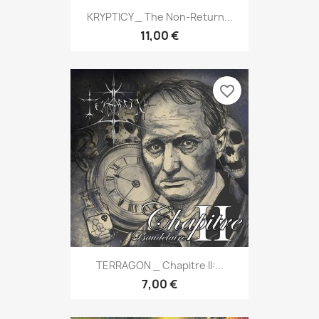
KRYPTICY _ The Non-Return...
11,00 €
favorite_border
TERRAGON _ Chapitre II:...
7,00 €