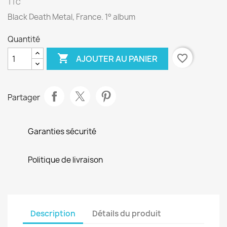
TTC
Black Death Metal, France. 1° album
Quantité

favorite_border
AJOUTER AU PANIER
Partager
Garanties sécurité
Politique de livraison
Description
Détails du produit