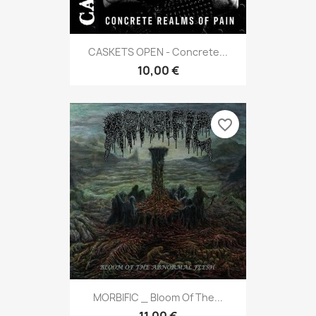
CASKETS OPEN - Concrete...
10,00 €
favorite_border
MORBIFIC _ Bloom Of The...