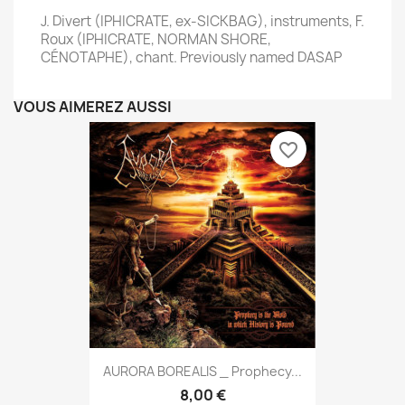
J. Divert (IPHICRATE, ex-SICKBAG), instruments, F.
Roux (IPHICRATE, NORMAN SHORE,
CÉNOTAPHE), chant. Previously named DASAP
VOUS AIMEREZ AUSSI
favorite_border
AURORA BOREALIS _ Prophecy...
8,00 €