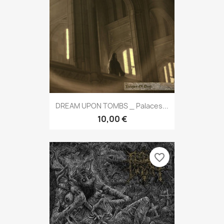
DREAM UPON TOMBS _ Palaces...
10,00 €
favorite_border