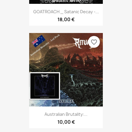
GOATROACH _ Satanic Decay -...
18,00 €
favorite_border
Australian Brutality:...
10,00 €