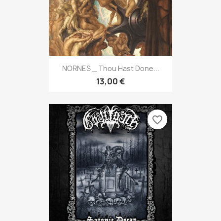
NORNES _ Thou Hast Done...
13,00 €
favorite_border