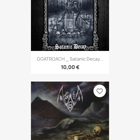
GOATROACH _ Satanic Decay...
10,00 €
favorite_border