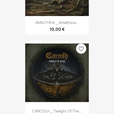
AMALTHEIA _ Amaltheia...
10,00 €
favorite_border
CARCOLH _ Twilight Of The...