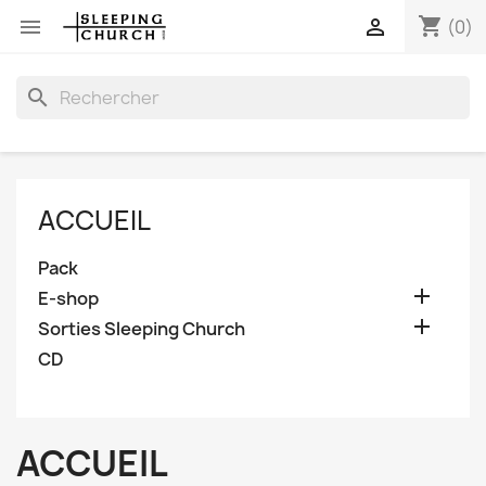
shopping_cart


(0)
search
ACCUEIL
Pack

E-shop

Sorties Sleeping Church
CD
ACCUEIL