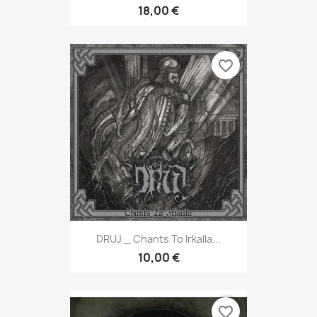
18,00 €
favorite_border
DRUJ _ Chants To Irkalla...
10,00 €
favorite_border