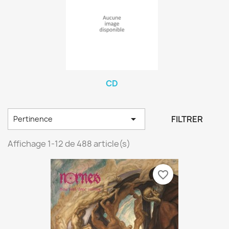
CD

FILTRER
Pertinence
Affichage 1-12 de 488 article(s)
favorite_border