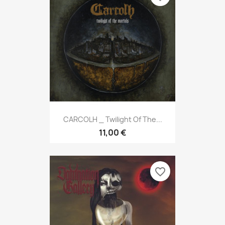
CARCOLH _ Twilight Of The...
11,00 €
favorite_border