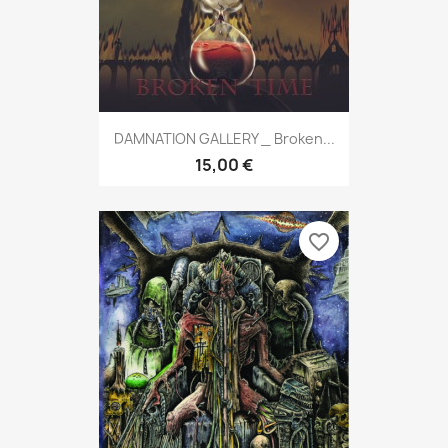
DAMNATION GALLERY _ Broken...
15,00 €
favorite_border