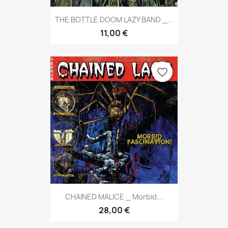
THE BOTTLE DOOM LAZY BAND _...
11,00 €
favorite_border
CHAINED MALICE _ Morbid...
28,00 €