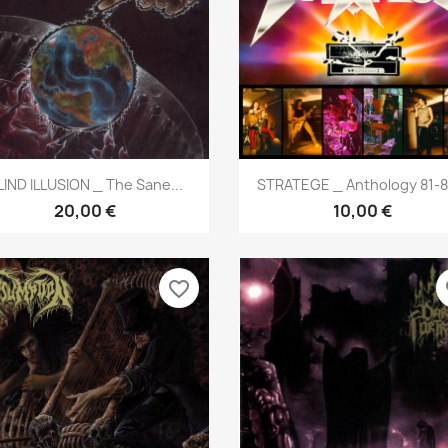
Aperçu rapide
Aperçu rapide


LIND ILLUSION _ The Sane...
STRATEGE _ Anthology 81-84
20,00 €
10,00 €
favorite_border
fa