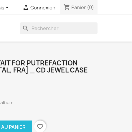
shopping_cart


Panier
(0)
is
Connexion
search
WAIT FOR PUTREFACTION
L, FRA] _ CD JEWEL CASE
° album
favorite_border
 AU PANIER