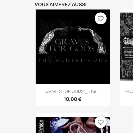
VOUS AIMEREZ AUSSI
favorite_border
Aperçu rapide

GRAVES FOR GODS _ The...
HOO
10,00 €
favorite_border