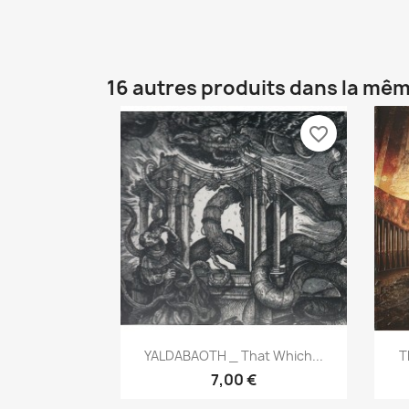
16 autres produits dans la mêm
favorite_border
Aperçu rapide

YALDABAOTH _ That Which...
T
7,00 €