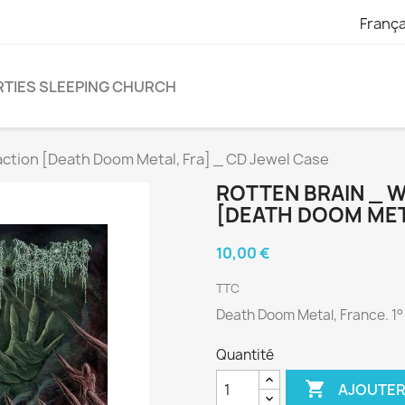
França
TIES SLEEPING CHURCH
ction [Death Doom Metal, Fra] _ CD Jewel Case
ROTTEN BRAIN _ 
[DEATH DOOM META
10,00 €
TTC
Death Doom Metal, France. 1
Quantité

AJOUTER