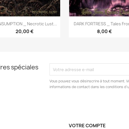
Aperçu rapide
Aperçu rapide


SUMPTION _ Necrotic Lust...
DARK FORTRESS _ Tales From
20,00 €
8,00 €
res spéciales
Vous pouvez vous désinscrire à tout moment. V
informations de contact dans les conditions d'ut
VOTRE COMPTE