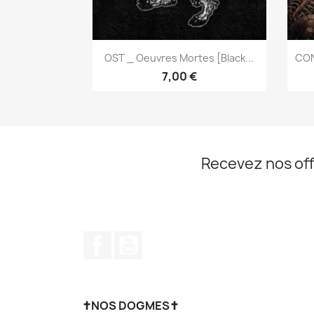
Aperçu rapide

OST _ Oeuvres Mortes [Black...
CON
7,00 €
Recevez nos off
Facebook
YouTube
✝NOS DOGMES✝