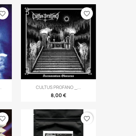
vorite_border
favorite_border
Aperçu rapide

.
CULTUS PROFANO _...
8,00 €
vorite_border
favorite_border