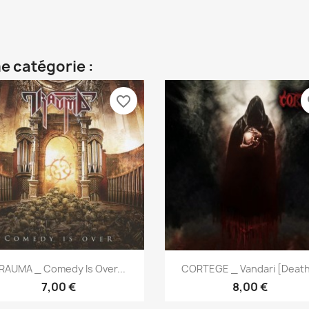
e catégorie :
favorite_border
fa
Aperçu rapide
Aperçu rapide


RAUMA _ Comedy Is Over...
CORTEGE _ Vandari [Death.
7,00 €
8,00 €