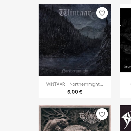
favorite_border
Aperçu rapide

WINTAAR _ Northernmight...
6,00 €
favorite_border