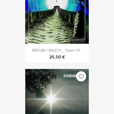
ARDUINI / BALICH _ Dawn Of...
25,00 €
favorite_border