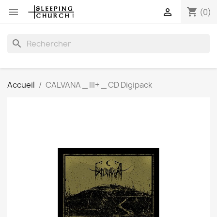
shopping_cart


(0)
search
Accueil
CALVANA _ III+ _ CD Digipack