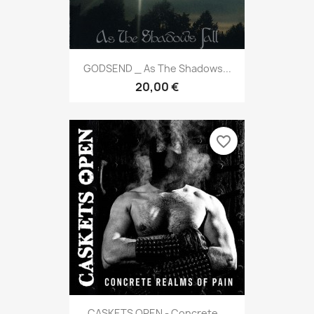
GODSEND _ As The Shadows...
20,00 €
favorite_border
CASKETS OPEN - Concrete...