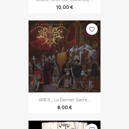
10,00 €
favorite_border
ARIES _ Le Dernier Sacre...
8,00 €