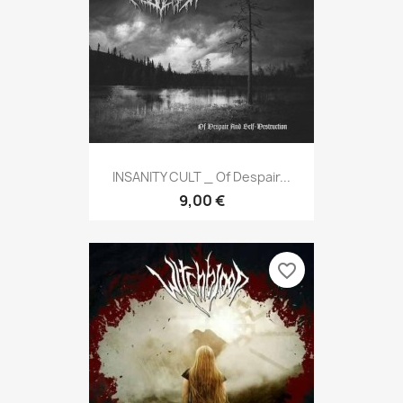
INSANITY CULT _ Of Despair...
9,00 €
favorite_border