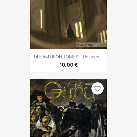
DREAM UPON TOMBS _ Palaces...
10,00 €
favorite_border