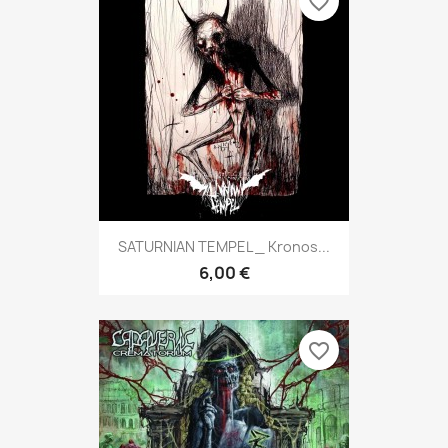
favorite_border
SATURNIAN TEMPEL _ Kronos...
6,00 €
favorite_border