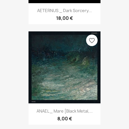
AETERNUS _ Dark Sorcery...
18,00 €
favorite_border
ANAEL _ Mare [Black Metal,...
8,00 €