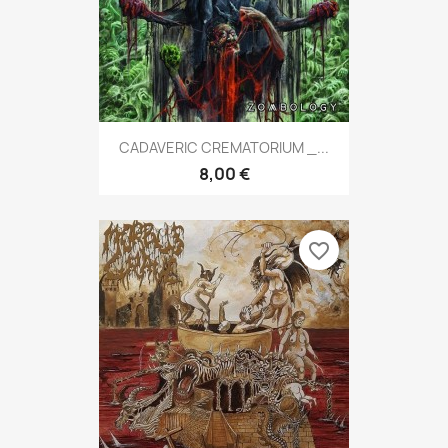
CADAVERIC CREMATORIUM _...
8,00 €
favorite_border