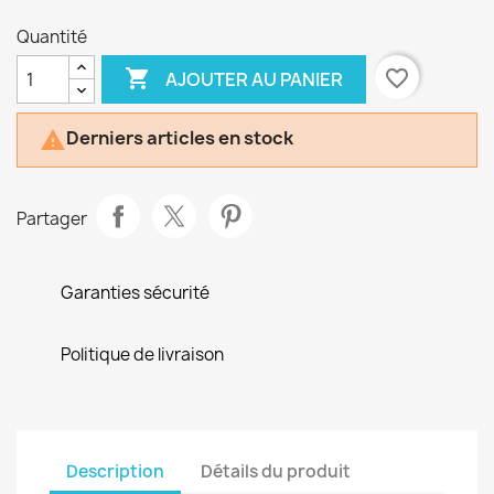
Quantité

favorite_border
AJOUTER AU PANIER
Derniers articles en stock

Partager
Garanties sécurité
Politique de livraison
Description
Détails du produit