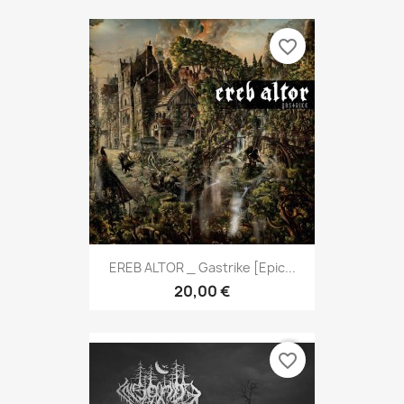
favorite_border
EREB ALTOR _ Gastrike [Epic...
20,00 €
favorite_border