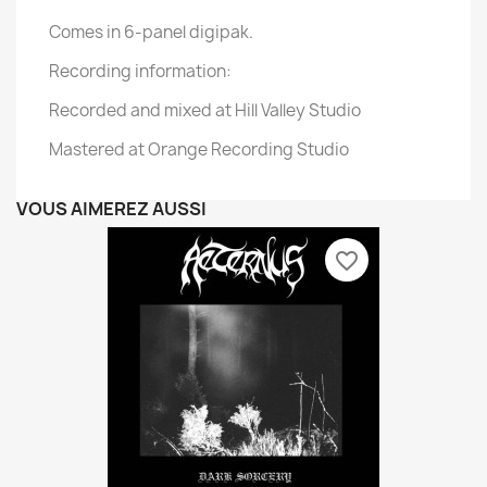
Comes in 6-panel digipak.
Recording information:
Recorded and mixed at Hill Valley Studio
Mastered at Orange Recording Studio
VOUS AIMEREZ AUSSI
favorite_border