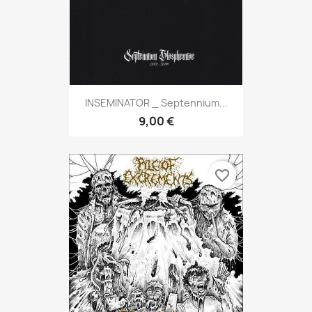
INSEMINATOR _ Septennium...
9,00 €
favorite_border